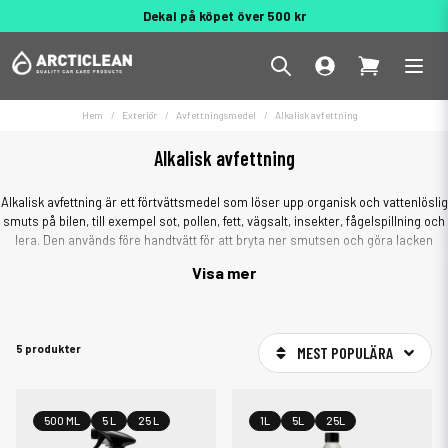
Dekal på köpet över 500 kr
Behöver du hjälp? 010 188 95 55
Hem
Exteriör
Avfettningsmedel
Alkalisk avfettning
Alkalisk avfettning
Alkalisk avfettning är ett förtvättsmedel som löser upp organisk och vattenlöslig
smuts på bilen, till exempel sot, pollen, fett, vägsalt, insekter, fågelspillning och
lera. Den används före handtvätt för att bryta ner smutsen och göra lacken
renare innan du går på med tvätthandske eller svamp.
Visa mer
5 produkter
MEST POPULÄRA
500 ML
5 L
25 L
1L
5L
25L