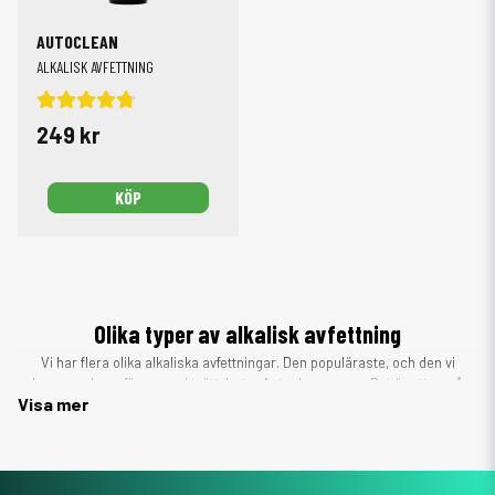
AUTOCLEAN
ALKALISK AVFETTNING
249 kr
KÖP
Olika typer av alkalisk avfettning
Vi har flera olika alkaliska avfettningar. Den populäraste, och den vi
rekommenderar för normal tvätt, heter Autoclean + wax. Det är ett av våra
Visa mer
superkoncentrat, vilket innebär att produkten späds ut med vatten före
användning.
Vid normal tvätt rekommenderar vi en blandning med 3% Autoclean + wax
och resterande vatten. Det ger en extremt billig produkt som dessutom