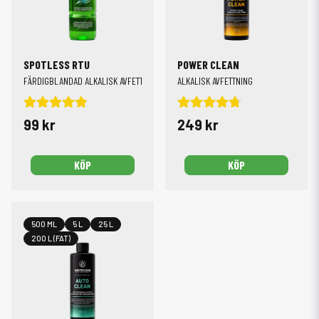
SPOTLESS RTU
POWER CLEAN
FÄRDIGBLANDAD ALKALISK AVFETTNING
ALKALISK AVFETTNING
99 kr
249 kr
KÖP
KÖP
500 ML
5 L
25 L
200 L (FAT)