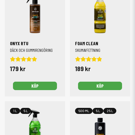
ONYX RTU
FOAM CLEAN
DÄCK OCH GUMMIRENGÖRING
SKUMAVFETTNING
179 kr
189 kr
KÖP
KÖP
1 L
5 L
500 ML
5 L
25 L