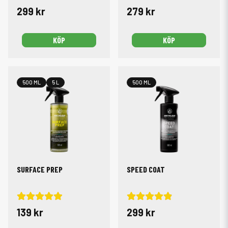
299 kr
279 kr
KÖP
KÖP
500 ML
5 L
500 ML
SURFACE PREP
SPEED COAT
139 kr
299 kr