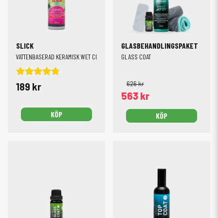
oscillerande polermaskin
, rätt
polermedel
och tydliga instruktioner kan du
göra jobbet själv – med ett resultat som motsvarar professionell behandling.
Det viktigaste är förarbetet:
SLICK
GLASBEHANDLINGSPAKET
Tvätta noggrant
VATTENBASERAD KERAMISK WET COAT
GLASS COAT
Avlägsna flygrost och tjära
Polera vid behov för att maximera glans och vidhäftning
626 kr
189 kr
Torka av ytan med IPA för att avlägsna oljor
563 kr
Applicera coatingen enligt instruktion
Vår
Base Coat
och
Top Coat
kan användas separat, men ger bäst resultat i
KÖP
KÖP
kombination där de förstärker både hållbarhet och glans.
Vanliga frågor om keramisk coating
Behöver jag fortfarande tvätta bilen efter keramisk behandling?
Ja – men
det går snabbare och kräver mindre ansträngning. Smuts fäster sämre, vilket
gör att det ofta räcker med en
avfettning
och avspolning utan svamp.
Kan man lägga lackskyddet själv som nybörjare?
Ja, våra produkter är
utvecklade för att vara lättapplicerade. Följ instruktionerna noggrant och arbeta
metodiskt – då är det fullt möjligt att uppnå ett mycket bra resultat även som