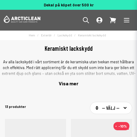
Dekal på köpet över 500 kr
Behöver du hjälp? 010 188 95 55
Hem
Exteriör
Lackskydd
Keramiskt lackskydd
Keramiskt lackskydd
Av alla lackskydd i vårt sortiment är de keramiska utan tvekan mest hållbara
och effektiva. Med rätt applicering får du ett skydd som inte bara ger bilen ett
extremt djup och glans – utan också en yta som stöter bort smuts, vatten, UV-
strålning och surt nedfall. Det är helt enkelt ett av de mest långvariga kemiska
Visa mer
skydd du kan lägga på en bil i dag.
Vad är ett keramiskt lackskydd?
Ett keramiskt
lackskydd
är en flytande kemisk produkt, ofta baserad på
13 produkter
-- VÄLJ --
kiseldioxid (SiO₂), som appliceras på bilens lack och härdar till ett hårt,
skyddande skikt. Det nya lagret är hydrofobiskt (vattenavvisande), UV-resistent
och mycket motståndskraftigt mot smuts, kemikalier och föroreningar.
-10%
-10%