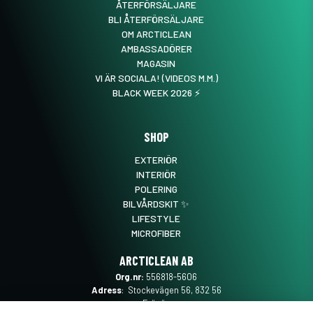
ÅTERFÖRSÄLJARE
BLI ÅTERFÖRSÄLJARE
OM ARCTICLEAN
AMBASSADÖRER
MAGASIN
VI ÄR SOCIALA! (VIDEOS M.M.)
BLACK WEEK 2026 ⚡️
SHOP
EXTERIÖR
INTERIÖR
POLERING
BILVÅRDSKIT ✨
LIFESTYLE
MICROFIBER
ARCTICLEAN AB
Org.nr:
556818-5606
Adress
: Stockevägen 56, 832 56
Frösön