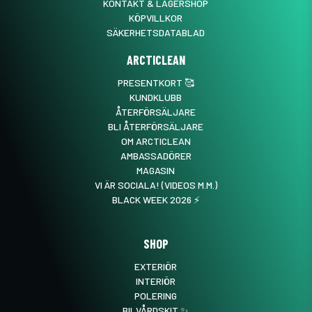
KONTAKT & LAGERSHOP
KÖPVILLKOR
SÄKERHETSDATABLAD
ARCTICLEAN
PRESENTKORT 🥰
KUNDKLUBB
ÅTERFÖRSÄLJARE
BLI ÅTERFÖRSÄLJARE
OM ARCTICLEAN
AMBASSADÖRER
MAGASIN
VI ÄR SOCIALA! (VIDEOS M.M.)
BLACK WEEK 2026 ⚡️
SHOP
EXTERIÖR
INTERIÖR
POLERING
BILVÅRDSKIT ✨