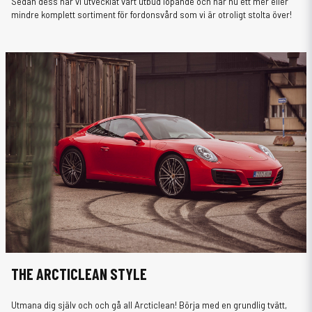
Sedan dess har vi utvecklat vårt utbud löpande och har nu ett mer eller
mindre komplett sortiment för fordonsvård som vi är otroligt stolta över!
THE ARCTICLEAN STYLE
Utmana dig själv och och gå all Arcticlean! Börja med en grundlig tvätt,