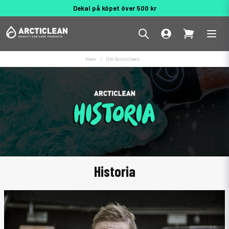
Dekal på köpet över 500 kr
Behöver du hjälp? 010 188 95 55
Hem
Om Arcticlean
Historia