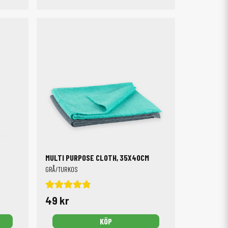
MULTI PURPOSE CLOTH, 35X40CM
GRÅ/TURKOS
49 kr
KÖP