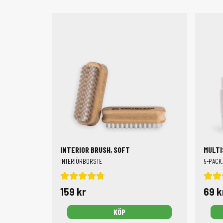
Rätt prylar gör städningen både snabbare och rolig
som får bort ingrodd smuts,
borstar för skruvdra
mattor,
nitrilh
Kombinera 
INTERIOR BRUSH, SOFT
MULTI
INTERIÖRBORSTE
5-PACK,
159 kr
69 k
KÖP