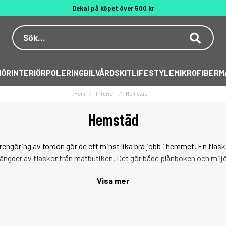
Dekal på köpet över 500 kr
Behöver du hjälp? 010 188 95 55
IÖR
INTERIÖR
POLERING
BILVÅRDSKIT
LIFESTYLE
MIKROFIBER
M
Hem
Interiör
Hemstäd
Hemstäd
rengöring av fordon gör de ett minst lika bra jobb i hemmet. En fla
ängder av flaskor från matbutiken. Det gör både plånboken och miljö
ing för soffor och stolar. Snabb och effektiv glasputs för speglar, 
Visa mer
ften som behövs, oavsett om det är bilen eller hemmet som behöver
Verktyg och tillbehör för hemstäd