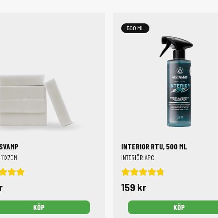
are. I vår kategori hittar du effektiva verktyg som är utvecklade för
gare
som tar hand om kakelfogar och duschgolv,
penslar
för detalj
500 ML
andskar
för skydd samt
mikrofiberdukar
i högsta kvalitet för speg
rätt produkter med rätt verktyg – så blir städningen både enklare och
SVAMP
INTERIOR RTU, 500 ML
 11X7CM
INTERIÖR APC
r
159 kr
KÖP
KÖP