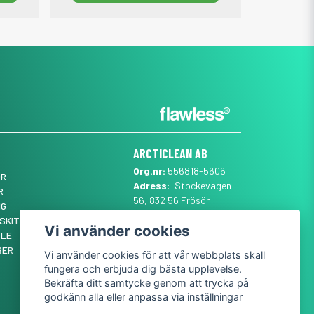
ARCTICLEAN AB
Org.nr:
556818-5606
ÖR
Adress
: Stockevägen
R
56, 832 56 Frösön
NG
Mail
:
SUPPORT@ARCTICLEAN.SE
SKIT ✨
Vi använder cookies
Telefon
:
0101889555
YLE
BER
Vi använder cookies för att vår webbplats skall
fungera och erbjuda dig bästa upplevelse.
Bekräfta ditt samtycke genom att trycka på
godkänn alla eller anpassa via inställningar