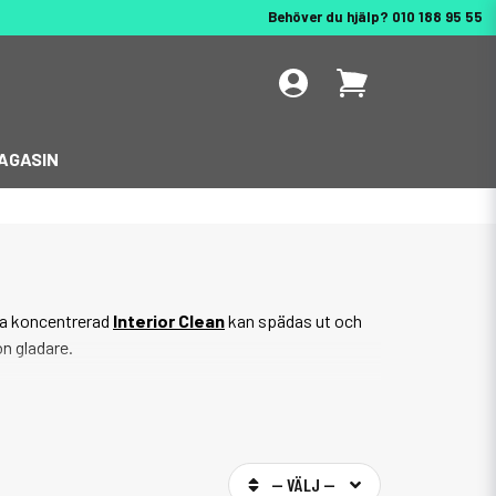
Behöver du hjälp? 010 188 95 55
AGASIN
ska koncentrerad
Interior Clean
kan spädas ut och
n gladare.
duschväggar och fönster. Med våra produkter får du
 extra kärlek.
-- VÄLJ --