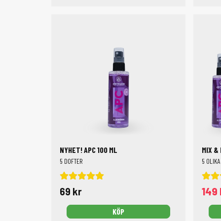
NYHET! APC 100 ML
MIX &
5 DOFTER
5 OLIKA
69 kr
149 
KÖP