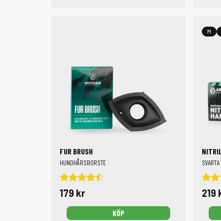
M
FUR BRUSH
NITRI
HUNDHÅRSBORSTE
SVARTA 
179 kr
219 
KÖP