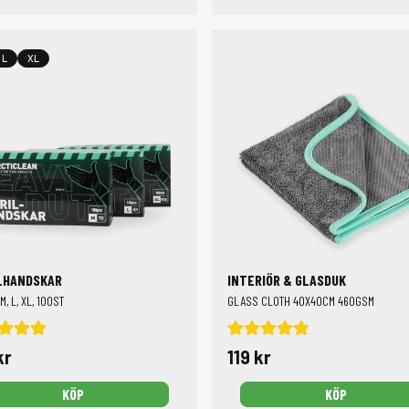
L
XL
LHANDSKAR
INTERIÖR & GLASDUK
M, L, XL, 100ST
GLASS CLOTH 40X40CM 460GSM
kr
119 kr
KÖP
KÖP