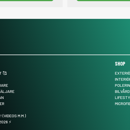
SHOP
 🥰
EXTERI
INTERIÖ
JARE
POLERI
SÄLJARE
BILVÅRD
AN
LIFEST
ER
MICROFI
! (VIDEOS M.M.)
026 ⚡️