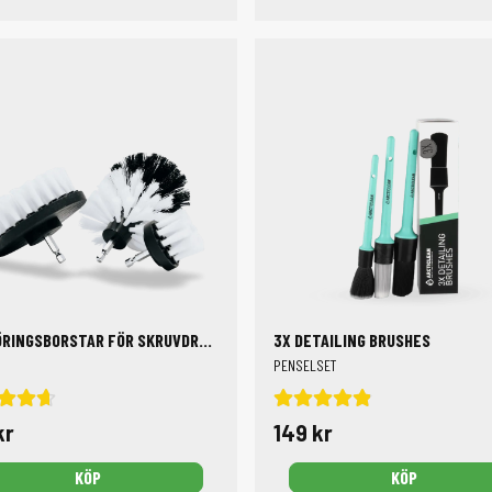
RENGÖRINGSBORSTAR FÖR SKRUVDRAGARE 3-PACK
3X DETAILING BRUSHES
PENSELSET
kr
149 kr
KÖP
KÖP