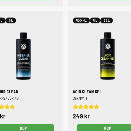
ML
5 L
500 ML
5 L
25 L
IOR CLEAN
ACID CLEAN GEL
ÖRRENGÖRING
SYRATVÄTT
kr
249 kr
KÖP
KÖP