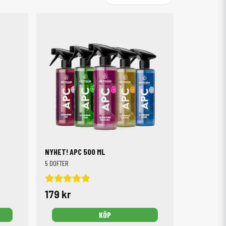
 tuffa tag – perfekta även i hemmet.
Multisvampar
er och känsliga ytor,
hundhårsborste
för soffor och
lar och köksytor.
 mer rolig.
NYHET! APC 500 ML
5 DOFTER
179 kr
KÖP