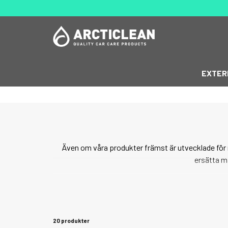
EXTER
Även om våra produkter främst är utvecklade för 
ersätta m
Allrengöring för kök och vardagsrum. Textilrengör
rengöringskra
20 produkter