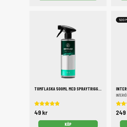
500 
TOMFLASKA 500ML MED SPRAYTRIGGER OCH MÅTTABELL
INTER
INTERI
49 kr
249 
KÖP