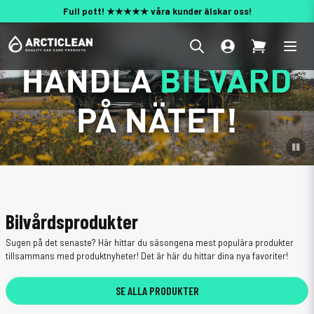
Fri frakt över 1200kr (max 20 kg)
Dekal på köpet över 500 kr
Behöver du hjälp? 010 188 95 55
Bilvårdsprodukter
Sugen på det senaste? Här hittar du säsongena mest populära produkter
tillsammans med produktnyheter! Det är här du hittar dina nya favoriter!
SE ALLA PRODUKTER