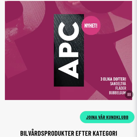
VILL DU HA
10% RABATT
PÅ DITT
JOINA VÅR KUNDKLUBB
FÖRSTA KÖP?
BILVÅRDSPRODUKTER EFTER KATEGORI