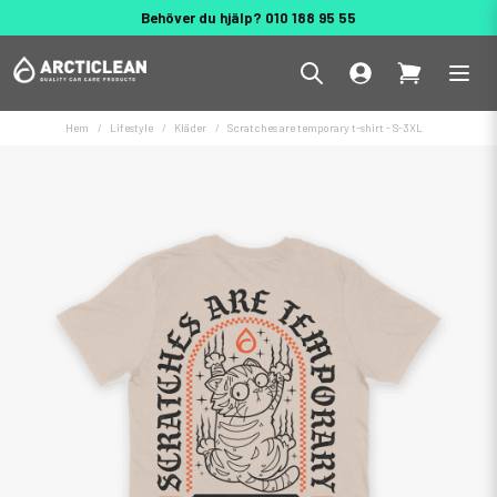
Behöver du hjälp? 010 188 95 55
Hem
Lifestyle
Kläder
Scratches are temporary t-shirt - S-3XL