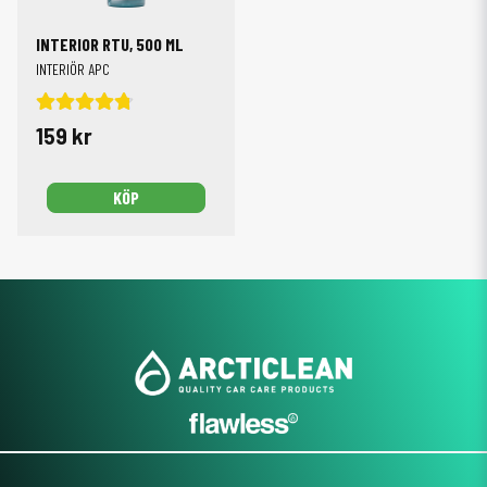
är det dock bättre att använda produkter som är särskilt utvecklade för lack och
eventuella skydd. Det ger mer kontrollerad rengöring och bevarar ytan bättre
INTERIOR RTU, 500 ML
över tid.
INTERIÖR APC
När ska man använda APC på bilen?
APC används främst vid interiör rengöring: När säten och mattor behöver
159 kr
fräschas upp När plast och paneler känns smutsiga Vid rengöring av armstöd
och dörrsidor På gummi- och instegsdetaljer Det är en basprodukt för
regelbunden rengöring av bilens insida.
KÖP
Kan man använda APC på rutor?
APC är inte primärt utvecklad som glasrengöring. På rutor kan den fungera,
men risken finns att den lämnar rester om den inte torkas av noggrant. För
bästa resultat på glas rekommenderas en dedikerad glasrengöring.
Behöver APC spädas?
Många APC-produkter är färdigblandade för direkt användning. Vissa kan
spädas vid lättare smuts, men för interiör bilvård används de ofta som de är för
att ge jämnt och konsekvent resultat.