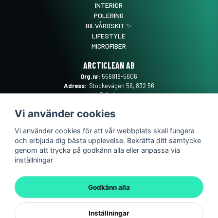
INTERIÖR
POLERING
BILVÅRDSKIT ✨
LIFESTYLE
MICROFIBER
ARCTICLEAN AB
Org.nr:
556818-5606
Adress
: Stockevägen 56, 832 56
Frösön
Mail
:
SUPPORT@ARCTICLEAN.SE
Vi använder cookies
Telefon
:
0101889555
Vi använder cookies för att vår webbplats skall fungera
och erbjuda dig bästa upplevelse. Bekräfta ditt samtycke
genom att trycka på godkänn alla eller anpassa via
inställningar
Godkänn alla
Inställningar