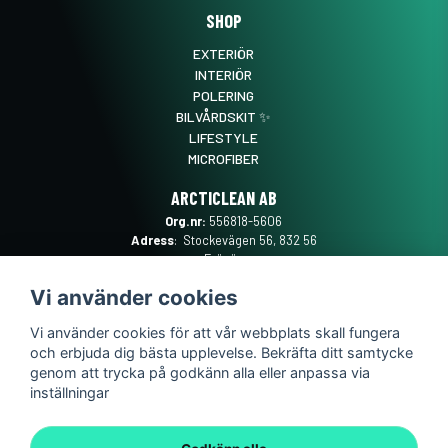
SHOP
EXTERIÖR
INTERIÖR
POLERING
BILVÅRDSKIT ✨
LIFESTYLE
MICROFIBER
ARCTICLEAN AB
Org.nr:
556818-5606
Adress
: Stockevägen 56, 832 56
Frösön
Mail
:
SUPPORT@ARCTICLEAN.SE
Vi använder cookies
Telefon
:
0101889555
Vi använder cookies för att vår webbplats skall fungera
och erbjuda dig bästa upplevelse. Bekräfta ditt samtycke
genom att trycka på godkänn alla eller anpassa via
inställningar