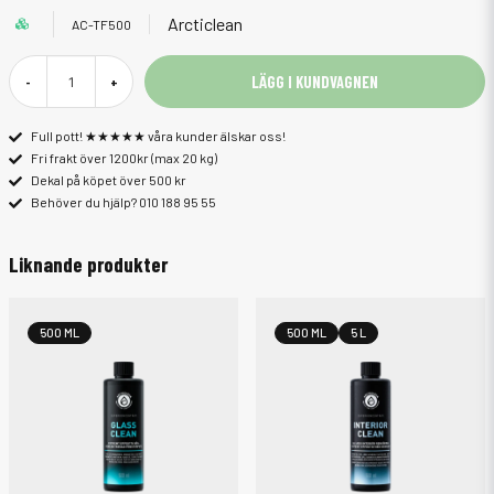
Arcticlean
AC-TF500
LÄGG I KUNDVAGNEN
-
+
Full pott! ★★★★★ våra kunder älskar oss!
Fri frakt över 1200kr (max 20 kg)
Dekal på köpet över 500 kr
Behöver du hjälp? 010 188 95 55
Liknande produkter
500 ML
500 ML
5 L