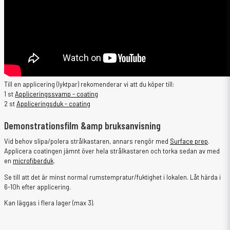
Till en applicering (lyktpar) rekomenderar vi att du köper till:
1 st
Appliceringssvamp - coating
2 st
Appliceringsduk - coating
Demonstrationsfilm &amp bruksanvisning
Vid behov slipa/polera strålkastaren, annars rengör med
Surface prep
.
Applicera coatingen jämnt över hela strålkastaren och torka sedan av med
en
microfiberduk
.
Se till att det är minst normal rumstempratur/fuktighet i lokalen. Låt härda i
6-10h efter applicering.
Kan läggas i flera lager (max 3).