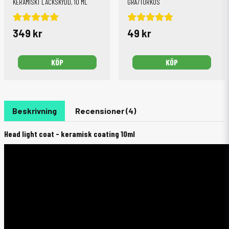
KERAMISKT LACKSKYDD, 10 ML
GRÅ/TURKOS
349 kr
49 kr
KÖP
KÖP
Beskrivning
Recensioner (4)
Head light coat - keramisk coating 10ml