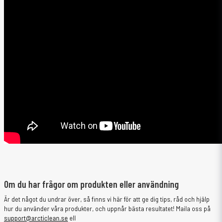
Om du har frågor om produkten eller användning
Är det något du undrar över, så finns vi här för att ge dig tips, råd och hjälp
hur du använder våra produkter, och uppnår bästa resultatet! Maila oss på
support@arcticlean.se
ell