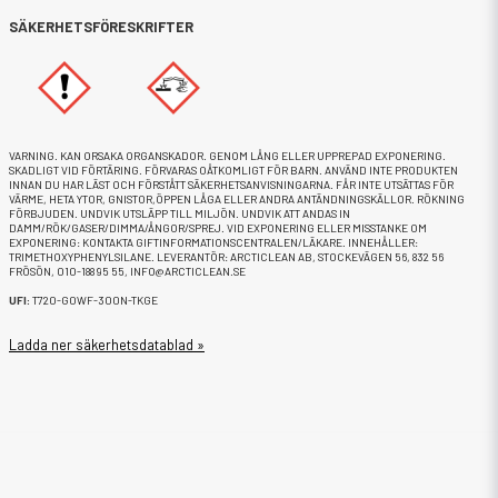
SÄKERHETSFÖRESKRIFTER
VARNING. KAN ORSAKA ORGANSKADOR. GENOM LÅNG ELLER UPPREPAD EXPONERING.
SKADLIGT VID FÖRTÄRING. FÖRVARAS OÅTKOMLIGT FÖR BARN. ANVÄND INTE PRODUKTEN
INNAN DU HAR LÄST OCH FÖRSTÅTT SÄKERHETSANVISNINGARNA. FÅR INTE UTSÄTTAS FÖR
VÄRME, HETA YTOR, GNISTOR,ÖPPEN LÅGA ELLER ANDRA ANTÄNDNINGSKÄLLOR. RÖKNING
FÖRBJUDEN. UNDVIK UTSLÄPP TILL MILJÖN. UNDVIK ATT ANDAS IN
DAMM/RÖK/GASER/DIMMA/ÅNGOR/SPREJ. VID EXPONERING ELLER MISSTANKE OM
EXPONERING: KONTAKTA GIFTINFORMATIONSCENTRALEN/LÄKARE. INNEHÅLLER:
TRIMETHOXYPHENYLSILANE. LEVERANTÖR: ARCTICLEAN AB, STOCKEVÄGEN 56, 832 56
FRÖSÖN, 010-188 95 55, INFO@ARCTICLEAN.SE
UFI:
T720-G0WF-300N-TKGE
Ladda ner säkerhetsdatablad »