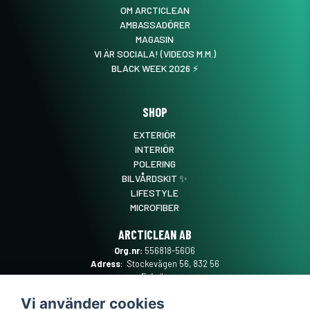
OM ARCTICLEAN
AMBASSADÖRER
MAGASIN
VI ÄR SOCIALA! (VIDEOS M.M.)
BLACK WEEK 2026 ⚡️
SHOP
EXTERIÖR
INTERIÖR
POLERING
BILVÅRDSKIT ✨
LIFESTYLE
MICROFIBER
ARCTICLEAN AB
Org.nr:
556818-5606
Adress
: Stockevägen 56, 832 56
Frösön
Mail
:
SUPPORT@ARCTICLEAN.SE
Vi använder cookies
Telefon
:
0101889555