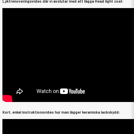
Lyktrenoveringsvideo där vi avslutar med att lägga Head light coat:
Kort, enkel instruktionsvideo hur man lägger keramiska lackskydd: