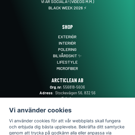
VI ÄR SOCIALA! (VIDEOS M.M.)
BLACK WEEK 2026 ⚡️
SHOP
EXTERIÖR
INTERIÖR
POLERING
BILVÅRDSKIT ✨
LIFESTYLE
MICROFIBER
ARCTICLEAN AB
Org.nr:
556818-5606
Adress
: Stockevägen 56, 832 56
Frösön
Mail
:
SUPPORT@ARCTICLEAN.SE
Vi använder cookies
Telefon
:
0101889555
Vi använder cookies för att vår webbplats skall fungera
och erbjuda dig bästa upplevelse. Bekräfta ditt samtycke
genom att trycka på godkänn alla eller anpassa via