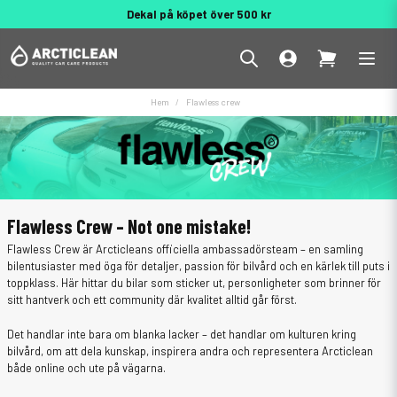
Dekal på köpet över 500 kr
Behöver du hjälp? 010 188 95 55
Hem
Flawless crew
Flawless Crew – Not one mistake!
Flawless Crew är Arcticleans officiella ambassadörsteam – en samling
bilentusiaster med öga för detaljer, passion för bilvård och en kärlek till puts i
toppklass. Här hittar du bilar som sticker ut, personligheter som brinner för
sitt hantverk och ett community där kvalitet alltid går först.
Det handlar inte bara om blanka lacker – det handlar om kulturen kring
bilvård, om att dela kunskap, inspirera andra och representera Arcticlean
både online och ute på vägarna.