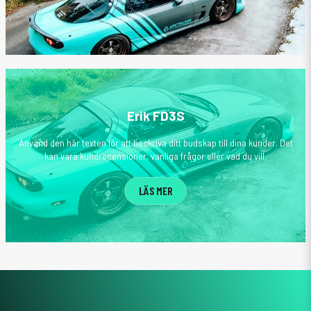
Erik FD3S
Använd den här texten för att beskriva ditt budskap till dina kunder. Det
kan vara kundrecensioner, vanliga frågor eller vad du vill.
LÄS MER