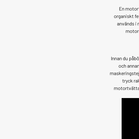
En motort
organiskt fe
används i r
motoru
Innan du påbö
och annan
maskeringstejp
tryck ra
motortvätt