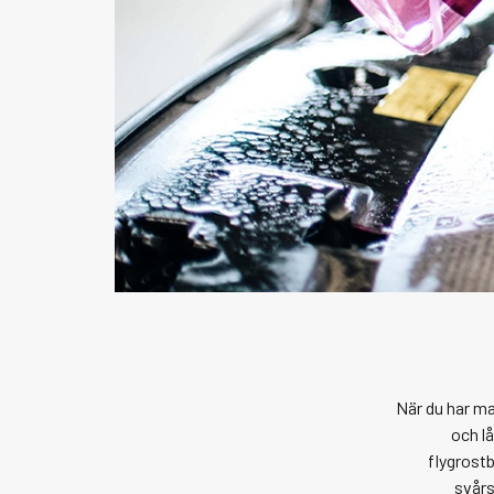
När du har ma
och l
flygrost
svårs