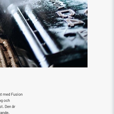
igt med Fusion
ng och
t. Den är
rande.