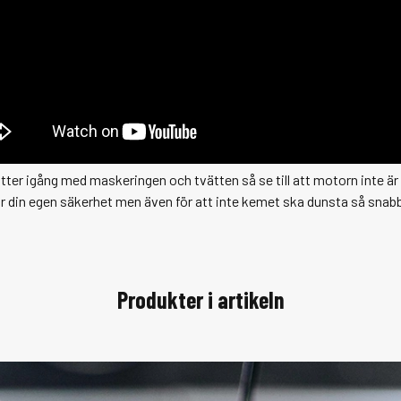
ter igång med maskeringen och tvätten så se till att motorn inte är
ör din egen säkerhet men även för att inte kemet ska dunsta så snabb
Produkter i artikeln