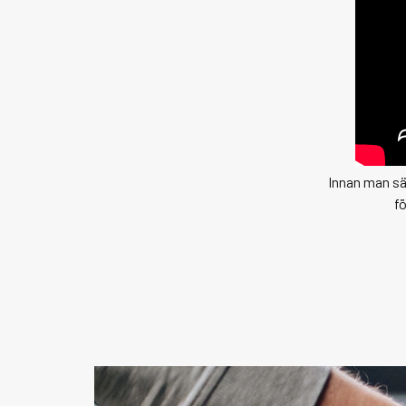
Innan man sät
f