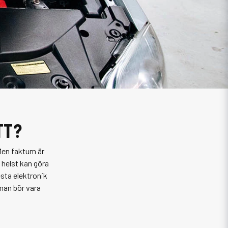
TT?
 Men faktum är
 helst kan göra
esta elektronik
 man bör vara