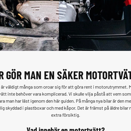
R GÖR MAN EN SÄKER MOTORTVÄ
t är väldigt många som oroar sig för att göra rent i motorutrymmet.
ätt
inte behöver vara komplicerad. Vi skulle vilja påstå att vem som
ara man har läst igenom den här guiden. På många nya bilar är den m
ig skyddad i plastboxar och med kåpor. Det är främst på äldre bilar
extra försiktig.
Vad innebär en motortvätt?