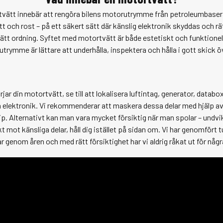
vätt innebär att rengöra bilens motorutrymme från petroleumbase
tt och rost – på ett säkert sätt där känslig elektronik skyddas och rä
ätt ordning. Syftet med motortvätt är både estetiskt och funktionell
trymme är lättare att underhålla, inspektera och hålla i gott skick öv
rjar din
motortvätt
, se till att lokalisera luftintag, generator, databo
 elektronik. Vi rekommenderar att maskera dessa delar med hjälp av
. Alternativt kan man vara mycket försiktig när man spolar – undvik
kt mot känsliga delar, håll dig istället på sidan om. Vi har genomfört 
ar
genom åren och med rätt försiktighet har vi aldrig råkat ut för nå