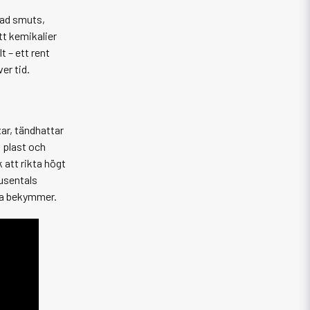
rad smuts,
tt kemikalier
t – ett rent
er tid.
xar, tändhattar
 plast och
 att rikta högt
tusentals
gra bekymmer.