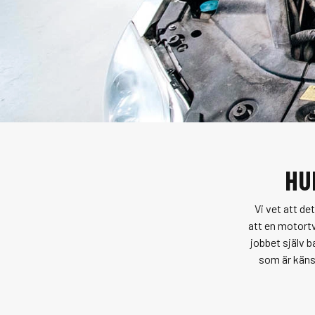
HU
Vi vet att de
att en
motortv
jobbet själv b
som är känsl