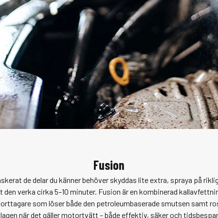
Fusion
skerat de delar du känner behöver skyddas lite extra, spraya på rikl
åt den verka cirka 5–10 minuter. Fusion är en kombinerad kallavfettni
borttagare som löser både den petroleumbaserade smutsen samt ros
lagen när det gäller
motortvätt
– både effektiv, säker och tidsbespa