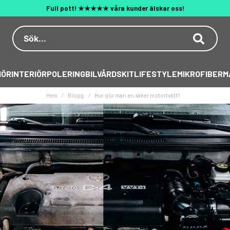
Fri frakt över 1200kr (max 20 kg)
Dekal på köpet över 500 kr
Behöver du hjälp? 010 188 95 55
IÖR
INTERIÖR
POLERING
BILVÅRDSKIT
LIFESTYLE
MIKROFIBER
M
Hem
Blogg
Hur gör man en säker motortvätt?