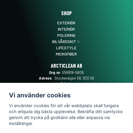
SHOP
EXTERIÖR
INTERIÖR
POLERING
BILVÅRDSKIT ✨
LIFESTYLE
MICROFIBER
ARCTICLEAN AB
Org.nr:
556818-5606
Adress
: Stockevägen 56, 832 56
Frösön
Mail
:
SUPPORT@ARCTICLEAN.SE
Vi använder cookies
Telefon
:
0101889555
Vi använder cookies för att vår webbplats skall fungera
och erbjuda dig bästa upplevelse. Bekräfta ditt samtycke
genom att trycka på godkänn alla eller anpassa via
inställningar