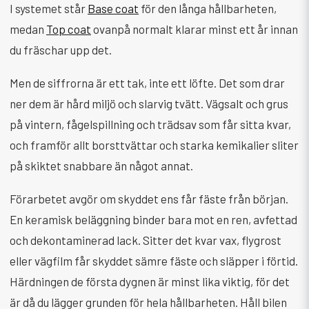
I systemet står
Base coat
för den långa hållbarheten,
medan
Top coat
ovanpå normalt klarar minst ett år innan
du fräschar upp det.
Men de siffrorna är ett tak, inte ett löfte. Det som drar
ner dem är hård miljö och slarvig tvätt. Vägsalt och grus
på vintern, fågelspillning och trädsav som får sitta kvar,
och framför allt borsttvättar och starka kemikalier sliter
på skiktet snabbare än något annat.
Förarbetet avgör om skyddet ens får fäste från början.
En keramisk beläggning binder bara mot en ren, avfettad
och dekontaminerad lack. Sitter det kvar vax, flygrost
eller vägfilm får skyddet sämre fäste och släpper i förtid.
Härdningen de första dygnen är minst lika viktig, för det
är då du lägger grunden för hela hållbarheten. Håll bilen