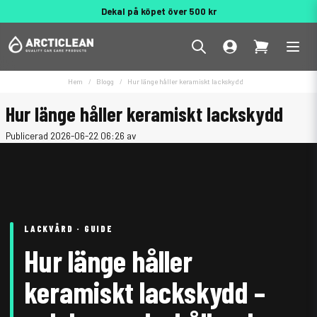
Behöver du hjälp? 010 188 95 55
Hem
Blogg
Hur länge håller keramiskt lackskydd
Hur länge håller keramiskt lackskydd
Publicerad 2026-06-22 06:26 av
LACKVÅRD · GUIDE
Hur länge håller
keramiskt lackskydd –