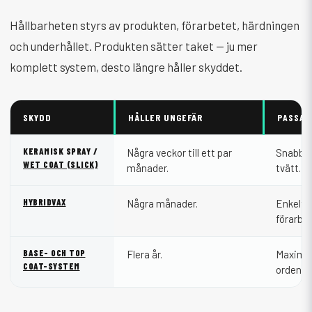
Hållbarheten styrs av produkten, förarbetet, härdningen
och underhållet. Produkten sätter taket — ju mer
komplett system, desto längre håller skyddet.
SKYDD
HÅLLER UNGEFÄR
PASSAR
KERAMISK SPRAY /
Några veckor till ett par
Snabb på
WET COAT (SLICK)
månader.
tvätt.
HYBRIDVAX
Några månader.
Enkelt 
förarbet
BASE- OCH TOP
Flera år.
Maximal
COAT-SYSTEM
ordentli