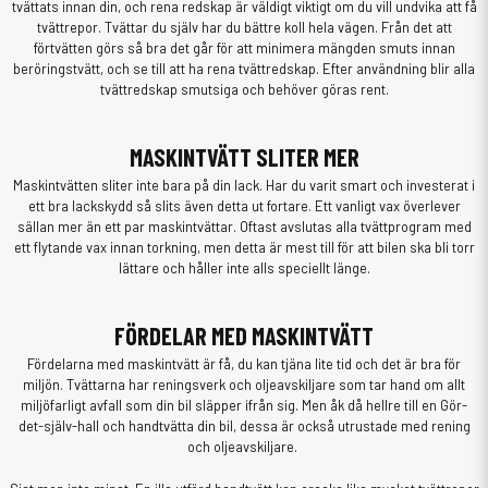
tvättats innan din, och rena redskap är väldigt viktigt om du vill undvika att få
tvättrepor. Tvättar du själv har du bättre koll hela vägen. Från det att
förtvätten görs så bra det går för att minimera mängden smuts innan
beröringstvätt, och se till att ha rena tvättredskap. Efter användning blir alla
tvättredskap smutsiga och behöver göras rent.
MASKINTVÄTT SLITER MER
Maskintvätten sliter inte bara på din lack. Har du varit smart och investerat i
ett bra lackskydd så slits även detta ut fortare. Ett vanligt vax överlever
sällan mer än ett par maskintvättar. Oftast avslutas alla tvättprogram med
ett flytande vax innan torkning, men detta är mest till för att bilen ska bli torr
lättare och håller inte alls speciellt länge.
FÖRDELAR MED MASKINTVÄTT
Fördelarna med maskintvätt är få, du kan tjäna lite tid och det är bra för
miljön. Tvättarna har reningsverk och oljeavskiljare som tar hand om allt
miljöfarligt avfall som din bil släpper ifrån sig. Men åk då hellre till en Gör-
det-själv-hall och handtvätta din bil, dessa är också utrustade med rening
och oljeavskiljare.