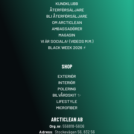
KUNDKLUBB
ÅTERFÖRSÄLJARE
BLI ÅTERFÖRSÄLJARE
OM ARCTICLEAN
AMBASSADÖRER
MAGASIN
VI ÄR SOCIALA! (VIDEOS M.M.)
BLACK WEEK 2026 ⚡️
SHOP
EXTERIÖR
INTERIÖR
POLERING
BILVÅRDSKIT ✨
LIFESTYLE
MICROFIBER
ARCTICLEAN AB
Org.nr:
556818-5606
Adress
: Stockevägen 56, 832 56