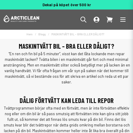
Dekal på köpet över 500 kr
Behöver du hjälp? 010 188 95 55
Hem
Blogg
MASKINTVÄTT BIL – BRA ELLER DÅLIGT?
MASKINTVÄTT BIL – BRA ELLER DÅLIGT?
”En ren och fin bil på 5 minuter”, visst kan det låta lockande men repar
maskintvätt lacken? Tvätta bilen i en maskintvätt går fort och med minimal
ansträngning. Men en maskintvätt sliter också betydligt mer på lacken än en
vanlig handtvätt. Vi får ofta frågan om vår syn på saken när det kommer till
maskintvätt, så vi bestämde oss för att skriva en artikel och reda ut ett par
saker.
DÅLIG FÖRTVÄTT KAN LEDA TILL REPOR
Tvättprogrammen börjar ofta med en förtvätt, men är inte förtvätten effektiv
nog eller om din bil är så pass smutsig att förtvätten inte kan göra sitt jobb
fullt ut, så kommer det att finnas lös smuts kvar på din bil. Finns det lös
smuts kvar blir det tvättrepor när detta gnids omkring mellan borstarna och
lacken på din bil. Maskintvätten kommer heller inte åt lika bra överallt på din