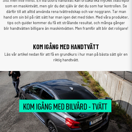
Sist men inte minst. En illa utförd handtvätt kan orsaka lika mycket tvättrepor
som en maskintvätt, men gör du det själv är det du som har kontrollen. Se
därför till att alltid använda rena tvättredskap och var noggrann. Tar man
hand om sin bil på rätt sätt har man igen det med tiden. Med våra produkter,
tips och guider kommer du få ett strålande resultat, och många gånger
blir handtvätten billigare än maskintvätten. Men framför allt blir det roligare!
KOM IGÅNG MED HANDTVÄTT
Läs vår artikel nedan för att få en grundkurs i hur man på bästa sätt gör en
riktig handtvätt.