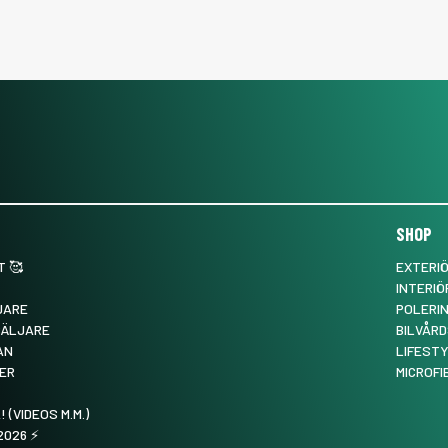
SHOP
 🥰
EXTERI
INTERIÖ
JARE
POLERI
SÄLJARE
BILVÅRD
AN
LIFEST
ER
MICROFI
! (VIDEOS M.M.)
026 ⚡️