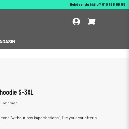
Behöver du hjälp? 010 188 95 55
AGASIN
 hoodie S-3XL
5 omdömen
eans "without any imperfections", like your car after a
.