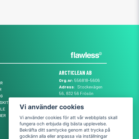
ARCTICLEAN AB
Org.nr:
556818-5606
ÖR
Adress
: Stockevägen
R
56, 832 56 Frösön
NG
Mail
:
SUPPORT@ARCTICLEAN.SE
SKIT ✨
Vi använder cookies
Telefon
:
0101889555
YLE
BER
Vi använder cookies för att vår webbplats skall
fungera och erbjuda dig bästa upplevelse.
Bekräfta ditt samtycke genom att trycka på
godkänn alla eller anpassa via inställningar