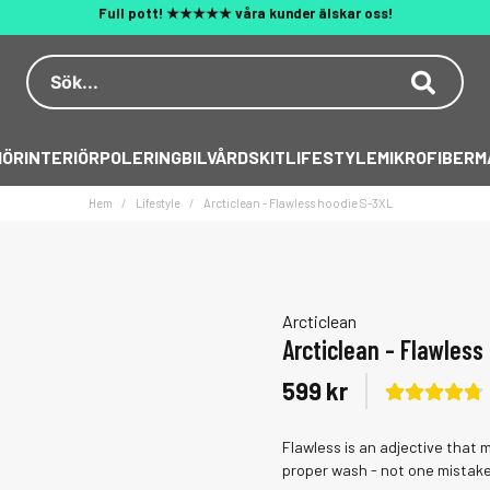
Fri frakt över 1200kr (max 20 kg)
Dekal på köpet över 500 kr
Behöver du hjälp? 010 188 95 55
IÖR
INTERIÖR
POLERING
BILVÅRDSKIT
LIFESTYLE
MIKROFIBER
M
Hem
Lifestyle
Arcticlean - Flawless hoodie S-3XL
Arcticlean
Arcticlean - Flawless
599 kr
Flawless is an adjective that m
proper wash - not one mistake