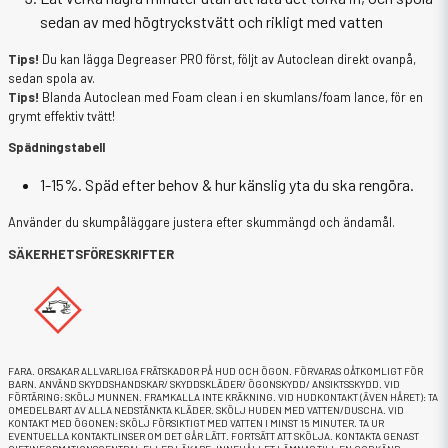
sedan av med högtryckstvätt och rikligt med vatten
Tips!
Du kan lägga Degreaser PRO först, följt av Autoclean direkt ovanpå,
sedan spola av.
Tips!
Blanda Autoclean med Foam clean i en skumlans/foam lance, för en
grymt effektiv tvätt!
Spädningstabell
1-15%. Späd efter behov & hur känslig yta du ska rengöra.
Använder du skumpåläggare justera efter skummängd och ändamål.
SÄKERHETSFÖRESKRIFTER
FARA. ORSAKAR ALLVARLIGA FRÄTSKADOR PÅ HUD OCH ÖGON. FÖRVARAS OÅTKOMLIGT FÖR
BARN. ANVÄND SKYDDSHANDSKAR/ SKYDDSKLÄDER/ ÖGONSKYDD/ ANSIKTSSKYDD. VID
FÖRTÄRING: SKÖLJ MUNNEN. FRAMKALLA INTE KRÄKNING. VID HUDKONTAKT (ÄVEN HÅRET): TA
OMEDELBART AV ALLA NEDSTÄNKTA KLÄDER. SKÖLJ HUDEN MED VATTEN/DUSCHA. VID
KONTAKT MED ÖGONEN: SKÖLJ FÖRSIKTIGT MED VATTEN I MINST 15 MINUTER. TA UR
EVENTUELLA KONTAKTLINSER OM DET GÅR LÄTT. FORTSÄTT ATT SKÖLJA. KONTAKTA GENAST