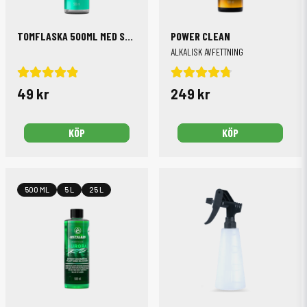
TOMFLASKA 500ML MED SPRAYTRIGGER OCH MÅTTABELL
POWER CLEAN
ALKALISK AVFETTNING
49 kr
249 kr
KÖP
KÖP
500 ML
5 L
25 L