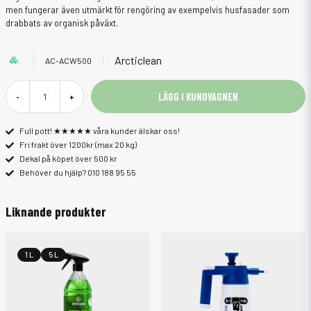
men fungerar även utmärkt för rengöring av exempelvis husfasader som
drabbats av organisk påväxt.
Arcticlean
AC-ACW500
LÄGG I KUNDVAGNEN
-
+
Full pott! ★★★★★ våra kunder älskar oss!
Fri frakt över 1200kr (max 20 kg)
Dekal på köpet över 500 kr
Behöver du hjälp? 010 188 95 55
Liknande produkter
1 L
5 L