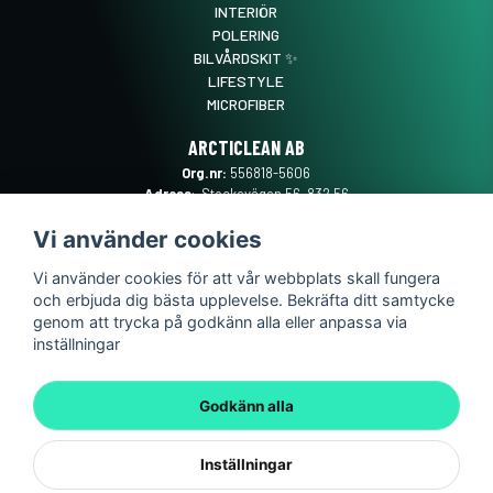
INTERIÖR
POLERING
BILVÅRDSKIT ✨
LIFESTYLE
MICROFIBER
ARCTICLEAN AB
Org.nr:
556818-5606
Adress
: Stockevägen 56, 832 56
Frösön
Vi använder cookies
Mail
:
SUPPORT@ARCTICLEAN.SE
Telefon
:
0101889555
Vi använder cookies för att vår webbplats skall fungera
och erbjuda dig bästa upplevelse. Bekräfta ditt samtycke
genom att trycka på godkänn alla eller anpassa via
inställningar
Godkänn alla
Inställningar