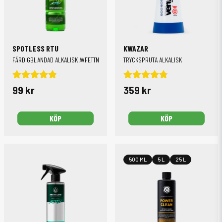
SPOTLESS RTU
KWAZAR
FÄRDIGBLANDAD ALKALISK AVFETTNING
TRYCKSPRUTA ALKALISK
99 kr
359 kr
KÖP
KÖP
500 ML
5 L
25 L