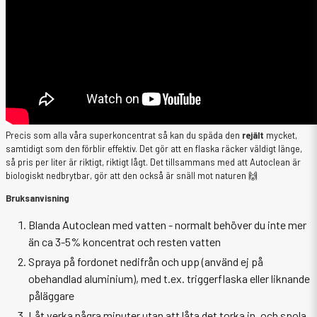
Precis som alla våra superkoncentrat så kan du späda den
rejält
mycket,
samtidigt som den förblir effektiv. Det gör att en flaska räcker väldigt länge,
så pris per liter är riktigt, riktigt lågt. Det tillsammans med att Autoclean är
biologiskt nedbrytbar, gör att den också är snäll mot naturen 🙌
Bruksanvisning
Blanda Autoclean med vatten - normalt behöver du inte mer
än ca 3-5% koncentrat och resten vatten
Spraya på fordonet nedifrån och upp (använd ej på
obehandlad aluminium), med t.ex. triggerflaska eller liknande
påläggare
Låt verka några minuter utan att låta det torka in, och spola