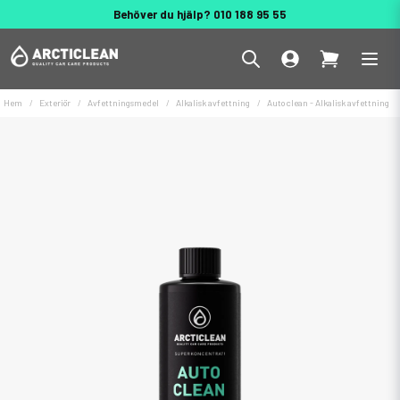
Behöver du hjälp? 010 188 95 55
Hem
Exteriör
Avfettningsmedel
Alkalisk avfettning
Autoclean - Alkalisk avfettning