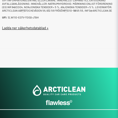
GIFTINFORMATIONSCENTRAL ELLER LÄKARE. INNEHÅLLET LÄMNAS TILL EN GODKÄND
AVFALLSANLÄGGNING. INNEHÅLLER: NATRIUMHYDROXID. MÄRKNING ENLIGT FÖRORDNING
(EG) NR 648/2004. NONJONISKA TENSIDER < 5 %, ANJONISKA TENSIDER < 5 %. LEVERANTÖR:
ARCTICLEAN ABSTOCKEVÄGEN 56, 832 56 FRÖSÖN010-188 95 55, INFO@ARCTICLEAN.SE
UFI:
12,W110-E07V-T00Q-JTAH
Ladda ner säkerhetsdatablad »