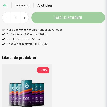
Arcticlean
AC-BOOST
LÄGG I KUNDVAGNEN
-
+
Full pott! ★★★★★ våra kunder älskar oss!
Fri frakt över 1200kr (max 20 kg)
Dekal på köpet över 500 kr
Behöver du hjälp? 010 188 95 55
Liknande produkter
-13%
-13%