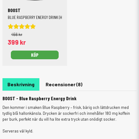
BOOST
BLUE RASPBERRY ENERGY DRINK (HELT FLAK)
456 kr
399 kr
KÖP
Beskrivning
Recensioner (8)
BOOST - Blue Raspberry Energy Drink
Den kommer i smaken Blue Raspberry – frisk, bärig och lättdrucken med
tydlig blå hallonkänsla. Drycken är sockerfri och innehåller 180 mg koffein
per burk, perfekt när du vill ha lite extra tryck utan onödigt socker.
Serveras väl kyld.