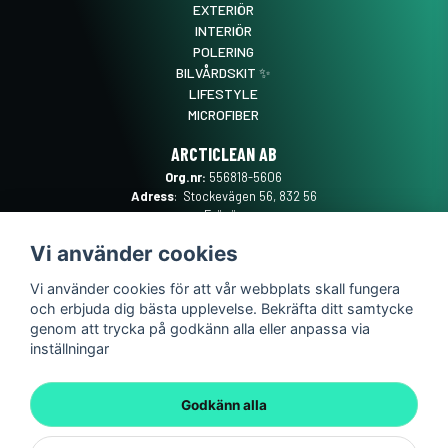
EXTERIÖR
INTERIÖR
POLERING
BILVÅRDSKIT ✨
LIFESTYLE
MICROFIBER
ARCTICLEAN AB
Org.nr:
556818-5606
Adress
: Stockevägen 56, 832 56
Frösön
Mail
:
SUPPORT@ARCTICLEAN.SE
Vi använder cookies
Telefon
:
0101889555
Vi använder cookies för att vår webbplats skall fungera
och erbjuda dig bästa upplevelse. Bekräfta ditt samtycke
genom att trycka på godkänn alla eller anpassa via
inställningar
Godkänn alla