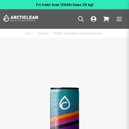
Fri frakt över 1200kr (max 20 kg)
Dekal på köpet över 500 kr
Behöver du hjälp? 010 188 95 55
Hem
Lifestyle
BOOST - Blue Raspberry Energy Drink