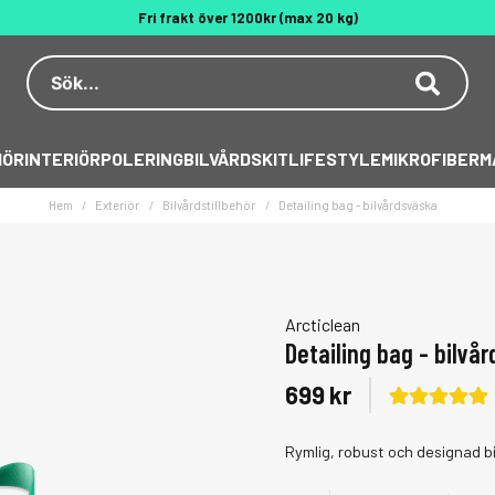
Fri frakt över 1200kr (max 20 kg)
Dekal på köpet över 500 kr
Behöver du hjälp? 010 188 95 55
IÖR
INTERIÖR
POLERING
BILVÅRDSKIT
LIFESTYLE
MIKROFIBER
M
Hem
Exteriör
Bilvårdstillbehör
Detailing bag - bilvårdsväska
Arcticlean
Detailing bag - bilvå
699 kr
Rymlig, robust och designad bil