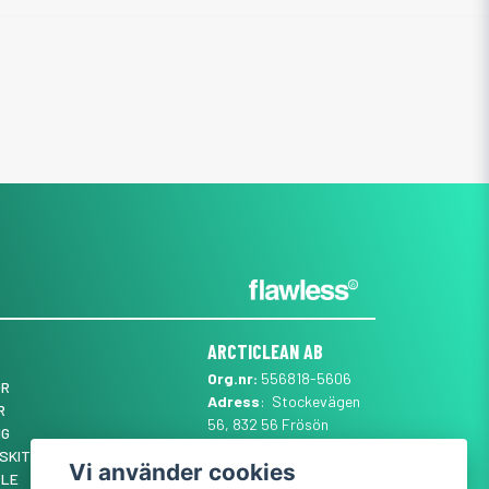
ARCTICLEAN AB
Org.nr:
556818-5606
ÖR
Adress
: Stockevägen
R
56, 832 56 Frösön
NG
Mail
:
SUPPORT@ARCTICLEAN.SE
SKIT ✨
Vi använder cookies
Telefon
:
0101889555
YLE