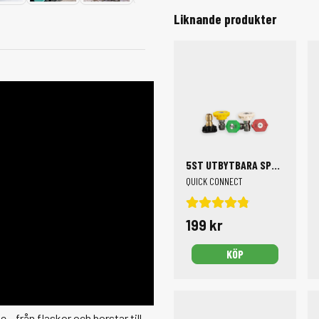
Liknande produkter
5ST UTBYTBARA SPOLMUNSTYCKEN
QUICK CONNECT
199 kr
KÖP
 – från flaskor och borstar till