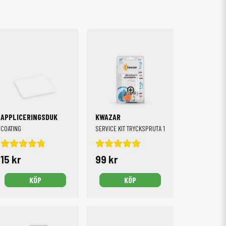
APPLICERINGSDUK
KWAZAR
COATING
SERVICE KIT TRYCKSPRUTA 1.5L ALKALISK
15 kr
99 kr
KÖP
KÖP