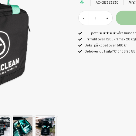
Arc
AC-DB323230
-
+
Full pott! ★★★★★ våra kunder 
Fri frakt över 1200kr (max 20 kg)
Dekal på köpet över 500 kr
Behöver du hjälp? 010 188 95 55