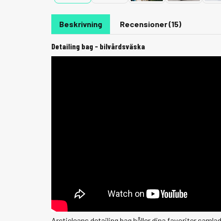
Beskrivning
Recensioner (15)
Detailing bag - bilvårdsväska
Arcticleans detailing bag håller dina favoriter samlade