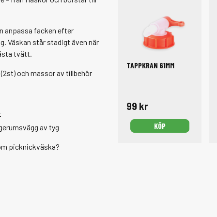
kan anpassa facken efter
g. Väskan står stadigt även när
ästa tvätt.
TAPPKRAN 61MM
 (2st) och massor av tillbehör
99 kr
t
KÖP
agerumsvägg av tyg
e som picknickväska?