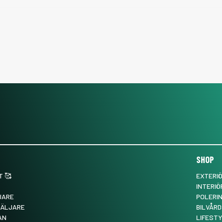
SHOP
 🥰
EXTERI
INTERIÖ
JARE
POLERI
SÄLJARE
BILVÅRD
AN
LIFEST