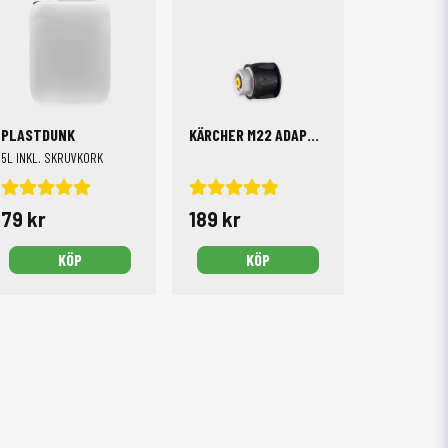
PLASTDUNK
KÄRCHER M22 ADAPTER SPOLHANDTAG
5L INKL. SKRUVKORK
79 kr
189 kr
KÖP
KÖP