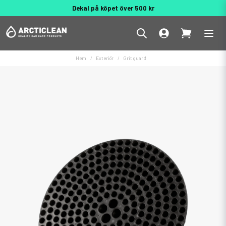
Dekal på köpet över 500 kr
Behöver du hjälp? 010 188 95 55
Hem
Exteriör
Grit guard