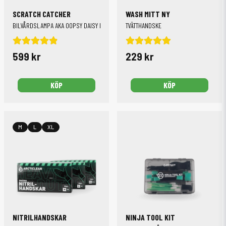
SCRATCH CATCHER
WASH MITT NY
BILVÅRDSLAMPA AKA OOPSY DAISY FINDER
TVÄTTHANDSKE
599 kr
229 kr
KÖP
KÖP
M
L
XL
NITRILHANDSKAR
NINJA TOOL KIT