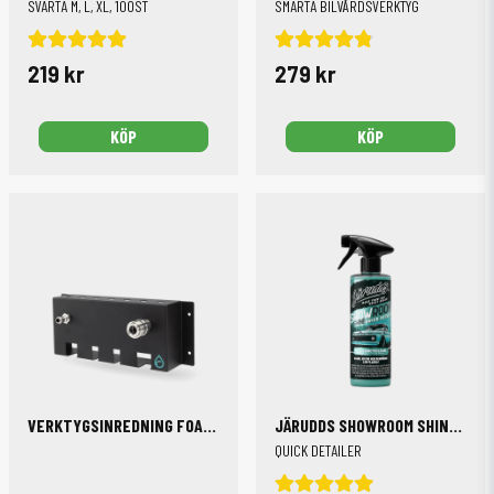
SVARTA M, L, XL, 100ST
SMARTA BILVÅRDSVERKTYG
219 kr
279 kr
KÖP
KÖP
VERKTYGSINREDNING FOAM LANCE OCH PISTOLGREPP
JÄRUDDS SHOWROOM SHINE, 500 ML
QUICK DETAILER