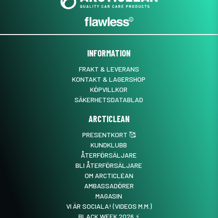
INFORMATION
FRAKT & LEVERANS
KONTAKT & LAGERSHOP
KÖPVILLKOR
SÄKERHETSDATABLAD
ARCTICLEAN
PRESENTKORT 🥰
KUNDKLUBB
ÅTERFÖRSÄLJARE
BLI ÅTERFÖRSÄLJARE
OM ARCTICLEAN
AMBASSADÖRER
MAGASIN
VI ÄR SOCIALA! (VIDEOS M.M.)
BLACK WEEK 2026 ⚡️