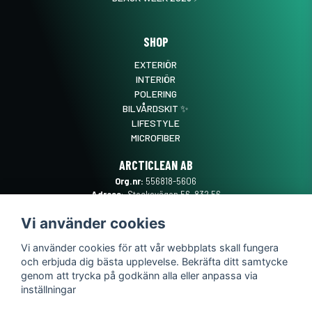
SHOP
EXTERIÖR
INTERIÖR
POLERING
BILVÅRDSKIT ✨
LIFESTYLE
MICROFIBER
ARCTICLEAN AB
Org.nr:
556818-5606
Adress
: Stockevägen 56, 832 56
Frösön
Vi använder cookies
Mail
:
SUPPORT@ARCTICLEAN.SE
Telefon
:
0101889555
Vi använder cookies för att vår webbplats skall fungera
och erbjuda dig bästa upplevelse. Bekräfta ditt samtycke
genom att trycka på godkänn alla eller anpassa via
inställningar