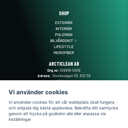
SHOP
EXTERIÖR
INTERIÖR
POLERING
BILVÅRDSKIT ✨
LIFESTYLE
MICROFIBER
ARCTICLEAN AB
Org.nr:
556818-5606
Adress
: Stockevägen 56, 832 56
Frösön
Mail
:
SUPPORT@ARCTICLEAN.SE
Vi använder cookies
Telefon
:
0101889555
Vi använder cookies för att vår webbplats skall fungera
och erbjuda dig bästa upplevelse. Bekräfta ditt samtycke
genom att trycka på godkänn alla eller anpassa via
inställningar