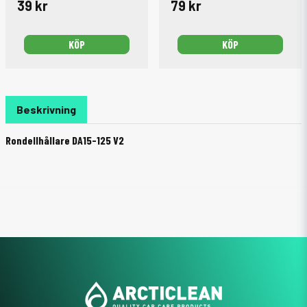
39 kr
79 kr
KÖP
KÖP
Beskrivning
Rondellhållare DA15-125 V2