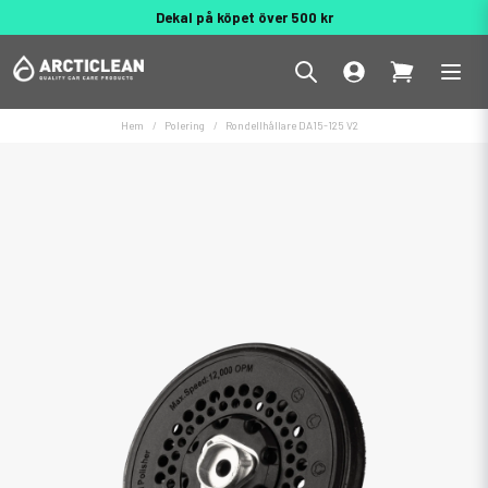
Dekal på köpet över 500 kr
Behöver du hjälp? 010 188 95 55
Hem
Polering
Rondellhållare DA15-125 V2