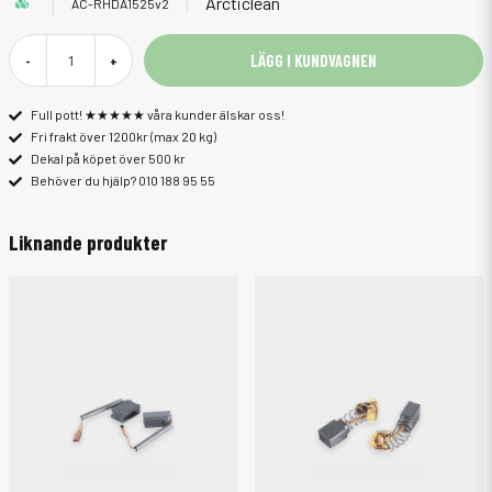
Arcticlean
AC-RHDA1525v2
LÄGG I KUNDVAGNEN
-
+
Full pott! ★★★★★ våra kunder älskar oss!
Fri frakt över 1200kr (max 20 kg)
Dekal på köpet över 500 kr
Behöver du hjälp? 010 188 95 55
Liknande produkter