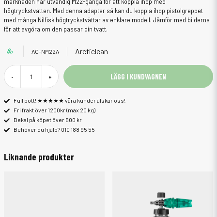
marknaden har utvändig M22-gänga för att koppla ihop med
högtryckstvätten. Med denna adapter så kan du koppla ihop pistolgreppet
med många Nilfisk högtryckstvättar av enklare modell. Jämför med bilderna
för att avgöra om den passar din tvätt.
Arcticlean
AC-NM22A
LÄGG I KUNDVAGNEN
-
+
Full pott! ★★★★★ våra kunder älskar oss!
Fri frakt över 1200kr (max 20 kg)
Dekal på köpet över 500 kr
Behöver du hjälp? 010 188 95 55
Liknande produkter