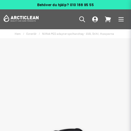
Behöver du hjälp? 010 188 95 55
Hem
Exteriör
Nilfisk M22 adapter spolhandtag - AVA, Stihl, Husqvarna