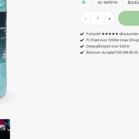
Arcti
AC-WIPEFN
-
+
Full pott! ★★★★★ våra kunder 
Fri frakt över 1200kr (max 20 kg)
Dekal på köpet över 500 kr
Behöver du hjälp? 010 188 95 55