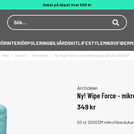
Dekal på köpet över 500 kr
Behöver du hjälp? 010 188 95 55
IÖR
INTERIÖR
POLERING
BILVÅRDSKIT
LIFESTYLE
MIKROFIBER
M
Hem
Interiör
Mikrofiber
Ny! Wipe Force - mikrofiberdukar på rulle 250GSM
Arcticlean
Ny! Wipe Force - mikr
349 kr
50 st 250GSM mikrofiberdukar 