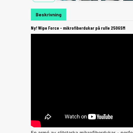
Beskrivning
Ny! Wipe Force - mikrofiberdukar på rulle 250GSM
En armé av slitstarka mikrofiberdukar - perfekta