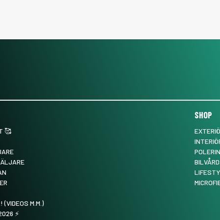
SHOP
 🥰
EXTERI
INTERIÖ
JARE
POLERI
SÄLJARE
BILVÅRD
AN
LIFEST
ER
MICROFI
! (VIDEOS M.M.)
026 ⚡️