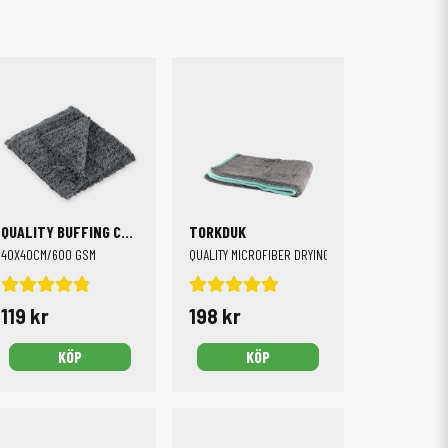
QUALITY BUFFING CLOTH
TORKDUK
40X40CM/600 GSM
QUALITY MICROFIBER DRYING TOWEL 74X90CM/530 
119 kr
198 kr
KÖP
KÖP