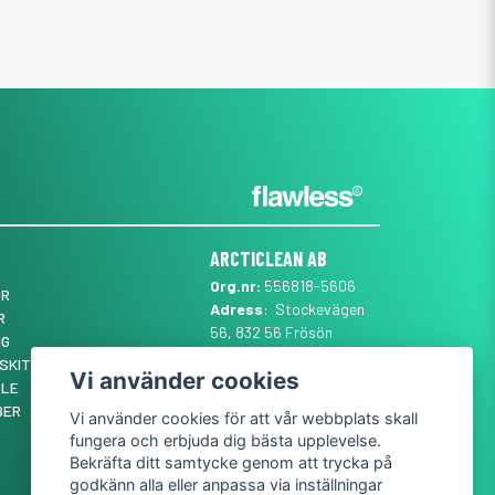
ARCTICLEAN AB
Org.nr:
556818-5606
ÖR
Adress
: Stockevägen
R
56, 832 56 Frösön
NG
Mail
:
SUPPORT@ARCTICLEAN.SE
SKIT ✨
Vi använder cookies
Telefon
:
0101889555
YLE
BER
Vi använder cookies för att vår webbplats skall
fungera och erbjuda dig bästa upplevelse.
Bekräfta ditt samtycke genom att trycka på
godkänn alla eller anpassa via inställningar