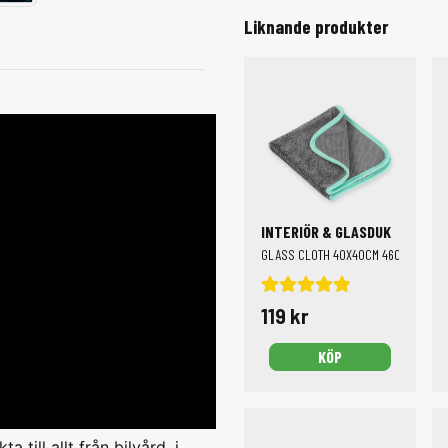
Liknande produkter
INTERIÖR & GLASDUK
GLASS CLOTH 40X40CM 460GSM
119 kr
KÖP
 till allt från bilvård, i