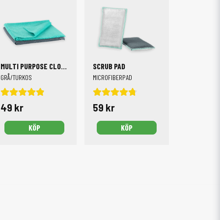
MULTI PURPOSE CLOTH, 35X40CM
SCRUB PAD
GRÅ/TURKOS
MICROFIBERPAD
49 kr
59 kr
KÖP
KÖP