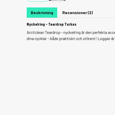
Beskrivning
Recensioner (2)
Nyckelring - Teardrop Turkos
Arcticlean Teardrop - nyckelring är den perfekta ac
dina nycklar – både praktiskt och stilrent! Loggan ä