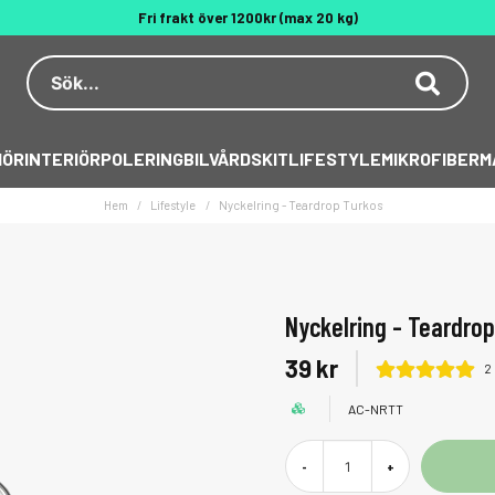
Fri frakt över 1200kr (max 20 kg)
Dekal på köpet över 500 kr
Behöver du hjälp? 010 188 95 55
IÖR
INTERIÖR
POLERING
BILVÅRDSKIT
LIFESTYLE
MIKROFIBER
M
Hem
Lifestyle
Nyckelring - Teardrop Turkos
Nyckelring - Teardro
39 kr
2
AC-NRTT
-
+