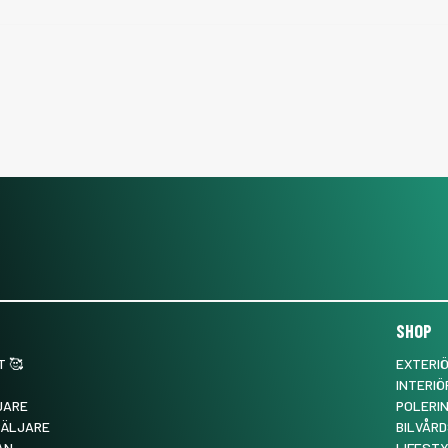
SHOP
 🥰
EXTERI
INTERIÖ
JARE
POLERI
SÄLJARE
BILVÅRD
AN
LIFEST