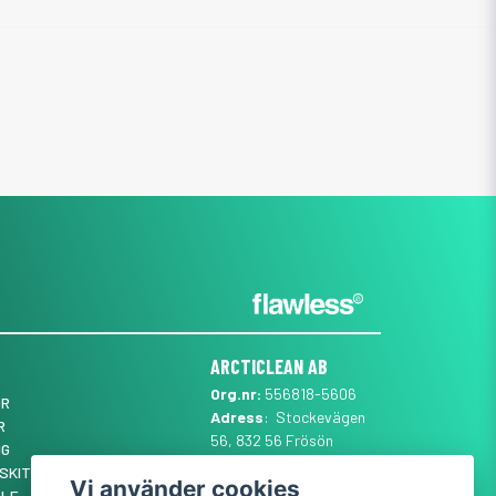
ARCTICLEAN AB
Org.nr:
556818-5606
ÖR
Adress
: Stockevägen
R
56, 832 56 Frösön
NG
Mail
:
SUPPORT@ARCTICLEAN.SE
SKIT ✨
Vi använder cookies
Telefon
:
0101889555
YLE