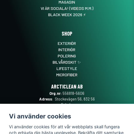
MAGASIN
VI ÄR SOCIALA! (VIDEOS M.M.)
BLACK WEEK 2026 ⚡️
SHOP
EXTERIÖR
INTERIÖR
POLERING
BILVÅRDSKIT ✨
LIFESTYLE
MICROFIBER
ARCTICLEAN AB
Org.nr:
556818-5606
Adress
: Stockevägen 56, 832 56
Frösön
Mail
:
SUPPORT@ARCTICLEAN.SE
Vi använder cookies
Telefon
:
0101889555
Vi använder cookies för att vår webbplats skall fungera
och erbjuda dig bästa upplevelse. Bekräfta ditt samtycke