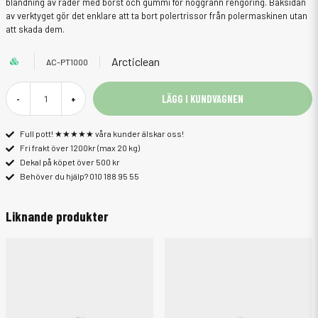
blandning av rader med borst och gummi för noggrann rengöring. Baksidan
av verktyget gör det enklare att ta bort polertrissor från polermaskinen utan
att skada dem.
Arcticlean
AC-PT1000
LÄGG I KUNDVAGNEN
-
+
Full pott! ★★★★★ våra kunder älskar oss!
Fri frakt över 1200kr (max 20 kg)
Dekal på köpet över 500 kr
Behöver du hjälp? 010 188 95 55
Liknande produkter