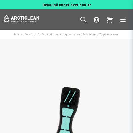
Dekal på köpet över 500 kr
Behöver du hjälp? 010 188 95 55
Hem
Polering
Pad tool - rengöring- och avtagningsverktyg för polertrissor