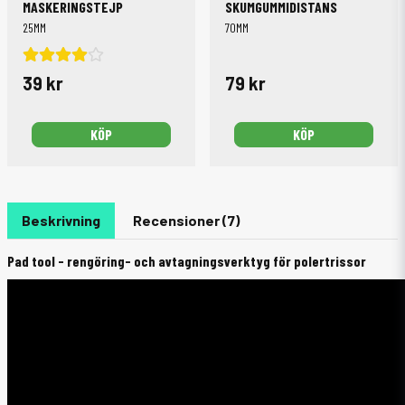
MASKERINGSTEJP
SKUMGUMMIDISTANS
25MM
70MM
39 kr
79 kr
KÖP
KÖP
Beskrivning
Recensioner (7)
Pad tool - rengöring- och avtagningsverktyg för polertrissor