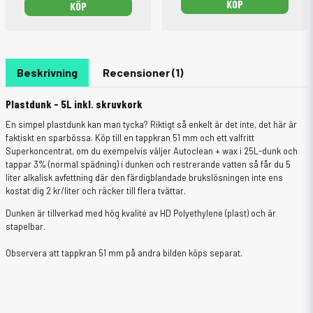
KÖP
KÖP
Beskrivning
Recensioner (1)
Plastdunk - 5L inkl. skruvkork
En simpel plastdunk kan man tycka? Riktigt så enkelt är det inte, det här är
faktiskt en sparbössa. Köp till en tappkran 51 mm och ett valfritt
Superkoncentrat, om du exempelvis väljer Autoclean + wax i 25L-dunk och
tappar 3% (normal spädning) i dunken och restrerande vatten så får du 5
liter alkalisk avfettning där den färdigblandade brukslösningen inte ens
kostat dig 2 kr/liter och räcker till flera tvättar.
Dunken är tillverkad med hög kvalité av HD Polyethylene (plast) och är
stapelbar.
Observera att tappkran 51 mm på andra bilden köps separat.