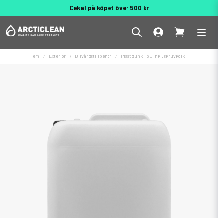
Dekal på köpet över 500 kr
Behöver du hjälp? 010 188 95 55
Hem
Exteriör
Bilvårdstillbehör
Plastdunk - 5L inkl. skruvkork