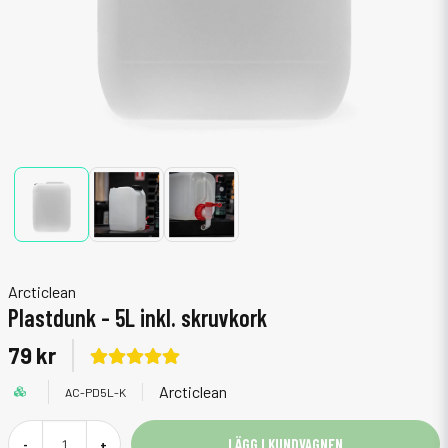
Arcticlean
Plastdunk - 5L inkl. skruvkork
79 kr
Arcticlean
AC-PD5L-K
LÄGG I KUNDVAGNEN
-
+