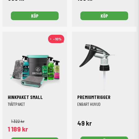
KÖP
KÖP
-10%
-10%
HINKPAKET SMALL
PREMIUMTRIGGER
TVÄTTPAKET
ENBART HUVUD
1 322 kr
49 kr
1 189 kr