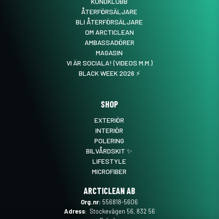
KUNDKLUBB
ÅTERFÖRSÄLJARE
BLI ÅTERFÖRSÄLJARE
OM ARCTICLEAN
AMBASSADÖRER
MAGASIN
VI ÄR SOCIALA! (VIDEOS M.M.)
BLACK WEEK 2026 ⚡️
SHOP
EXTERIÖR
INTERIÖR
POLERING
BILVÅRDSKIT ✨
LIFESTYLE
MICROFIBER
ARCTICLEAN AB
Org.nr:
556818-5606
Adress
: Stockevägen 56, 832 56