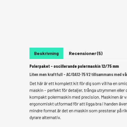
Beskrivning
Recensioner (5)
Polerpaket - oscillerande polermaskin 12/75 mm
Liten men kraftfull – AC/DA12-75 V2 tillsammans med vå
Det här är ett komplett kit för dig som vill ha en smi
maskin – perfekt för detaljer, trånga utrymmen eller 
kompakt polermaskin med precision. Maskinen är v
ergonomiskt utformad för att ligga bra i handen även 
mindre format är det en maskin som presterar på rikt
dyrare alternativ.