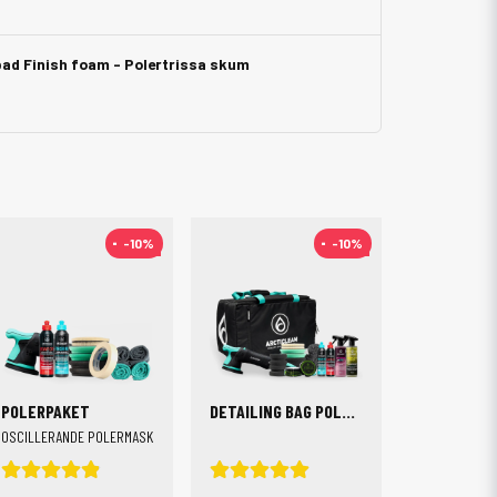
pad Finish foam - Polertrissa skum
-10%
-10%
-10%
-10%
POLERPAKET
DETAILING BAG POLERPAKET
OSCILLERANDE POLERMASKIN 15/125 MM + 150MM PROGRESSIV TRIGGER