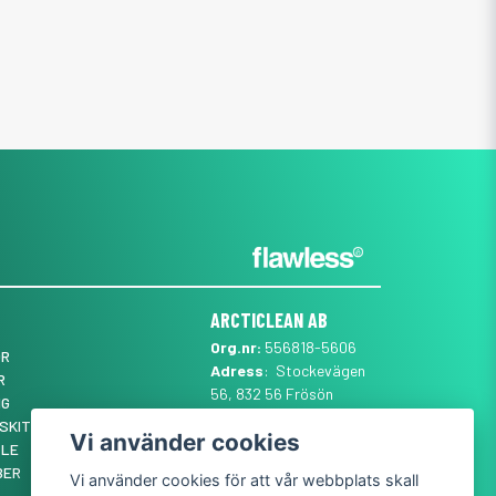
ARCTICLEAN AB
Org.nr:
556818-5606
ÖR
Adress
: Stockevägen
R
56, 832 56 Frösön
NG
Mail
:
SUPPORT@ARCTICLEAN.SE
SKIT ✨
Vi använder cookies
Telefon
:
0101889555
YLE
BER
Vi använder cookies för att vår webbplats skall