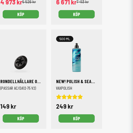
4 973 kr
6 671 kr
5 526 kr
7 413 kr
KÖP
KÖP
500 ML
RONDELLHÅLLARE OSCILLERANDE POLERMASKIN, 3 TUM/75 MM
NEW! POLISH & SEALANT
L SIZE
(PASSAR AC/DA12-75 V2)
VAXPOLISH
149 kr
249 kr
KÖP
KÖP