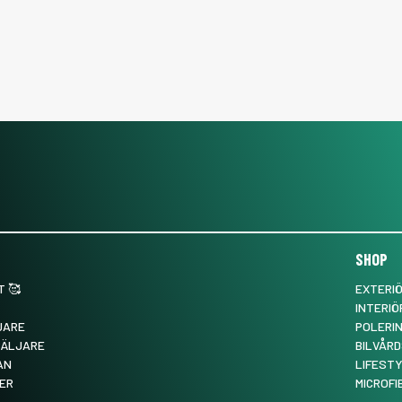
SHOP
 🥰
EXTERI
INTERIÖ
JARE
POLERI
SÄLJARE
BILVÅRD
AN
LIFEST
ER
MICROFI