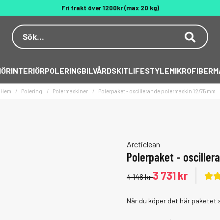
Fri frakt över 1200kr (max 20 kg)
Dekal på köpet över 500 kr
Behöver du hjälp? 010 188 95 55
IÖR
INTERIÖR
POLERING
BILVÅRDSKIT
LIFESTYLE
MIKROFIBER
M
Hem
Polering
Polermaskiner
Polerpaket - oscillerande polermaskin 12/75 mm
Arcticlean
Polerpaket - oscille
3 731 kr
4 146 kr
När du köper det här paketet 