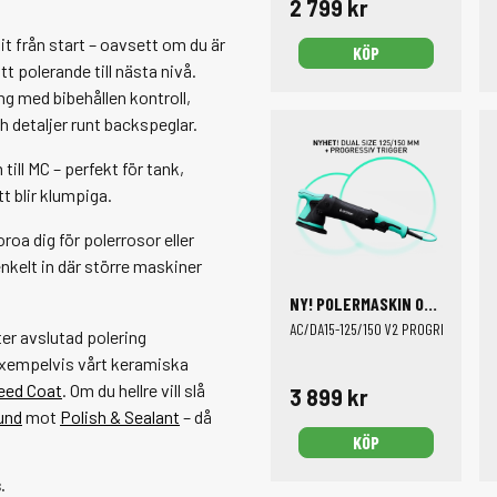
2 799 kr
it från start – oavsett om du är
KÖP
tt polerande till nästa nivå.
ng med bibehållen kontroll,
h detaljer runt backspeglar.
ill MC – perfekt för tank,
t blir klumpiga.
oa dig för polerrosor eller
nkelt in där större maskiner
NY! POLERMASKIN OSCILLERANDE
AC/DA15-125/150 V2 PROGRESSIV DUA
ter avslutad polering
exempelvis vårt keramiska
eed Coat
. Om du hellre vill slå
3 899 kr
und
mot
Polish & Sealant
– då
KÖP
.