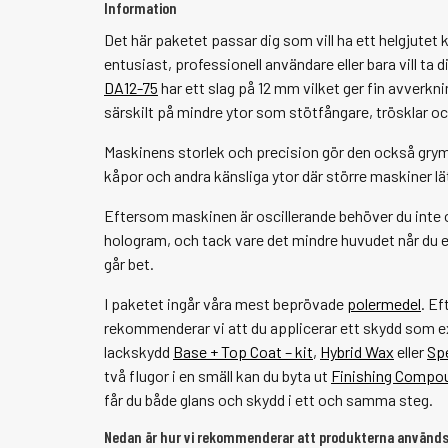
Information
Det här paketet passar dig som vill ha ett helgjutet k
entusiast, professionell användare eller bara vill ta di
DA12-75
har ett slag på 12 mm vilket ger fin avverkni
särskilt på mindre ytor som stötfångare, trösklar oc
Maskinens storlek och precision gör den också grym t
kåpor och andra känsliga ytor där större maskiner lät
Eftersom maskinen är oscillerande behöver du inte or
hologram, och tack vare det mindre huvudet når du e
går bet.
I paketet ingår våra mest beprövade
polermedel
. Ef
rekommenderar vi att du applicerar ett skydd som 
lackskydd
Base + Top Coat – kit
,
Hybrid Wax
eller
Sp
två flugor i en smäll kan du byta ut
Finishing Compo
får du både glans och skydd i ett och samma steg.
Nedan är hur vi rekommenderar att produkterna används