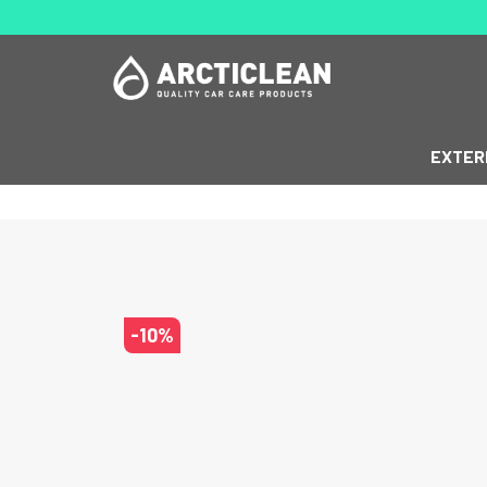
EXTER
-
10
%