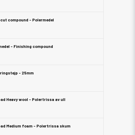
y cut compound - Polermedel
rmedel - Finishing compound
eringstejp - 25mm
ad Heavy wool - Polertrissa av ull
pad Medium foam - Polertrissa skum