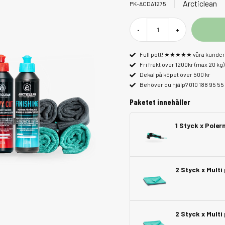
Arcticlean
PK-ACDA1275
-
+
Full pott! ★★★★★ våra kunder 
Fri frakt över 1200kr (max 20 kg)
Dekal på köpet över 500 kr
Behöver du hjälp? 010 188 95 55
Paketet innehåller
1 Styck x Pole
2 Styck x Mult
2 Styck x Mult