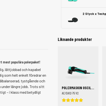
2 Styck x Tech
Liknande produkter
rt mest populära polerpaket!
dig, lättjobbad och kapabel
dig som helt enkelt föredrar en
älbalanserad, tystgående och
under längre jobb. Trots sitt
POLERMASKIN OSCILLERANDE
igt – i klass med betydligt
AC/DA12-75 V2