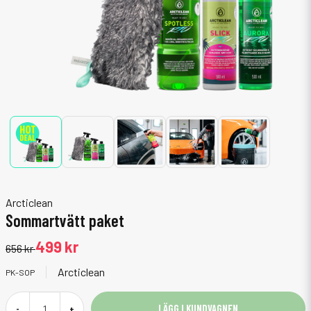
Arcticlean
Sommartvätt paket
499 kr
656 kr
Arcticlean
PK-SOP
LÄGG I KUNDVAGNEN
-
+