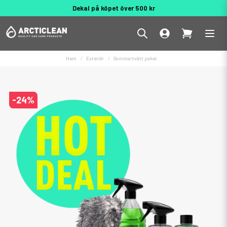
Dekal på köpet över 500 kr
Behöver du hjälp? 010 188 95 55
Hem
Exteriör
Sommartvätt paket
-
24
%