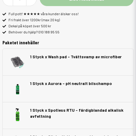
Full pott! ★★★★★ våra kunder älskar oss!
Fri frakt över 1200kr (max 20 kg)
Dekal på köpet över 500 kr
Behöver du hjälp? 010 188 95 55
Paketet innehåller
1 Styck x Wash pad - Tvättsvamp av microfiber
1 Styck x Aurora - pH neutralt bilschampo
1 Styck x Spotless RTU - färdigblandad alkalisk
avfettning