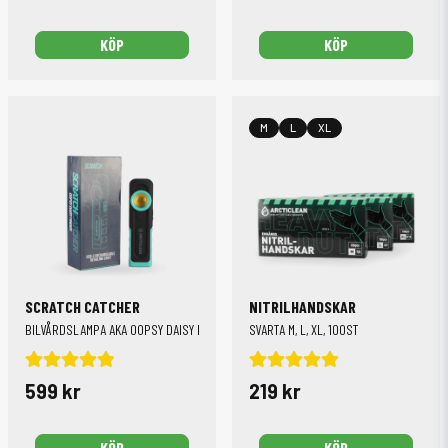
KÖP
KÖP
M
L
XL
SCRATCH CATCHER
NITRILHANDSKAR
BILVÅRDSLAMPA AKA OOPSY DAISY FINDER
SVARTA M, L, XL, 100ST
599 kr
219 kr
KÖP
KÖP