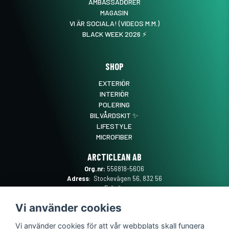
AMBASSADÖRER
MAGASIN
VI ÄR SOCIALA! (VIDEOS M.M.)
BLACK WEEK 2026 ⚡️
SHOP
EXTERIÖR
INTERIÖR
POLERING
BILVÅRDSKIT ✨
LIFESTYLE
MICROFIBER
ARCTICLEAN AB
Org.nr:
556818-5606
Adress
: Stockevägen 56, 832 56
Frösön
Mail
:
SUPPORT@ARCTICLEAN.SE
Vi använder cookies
Telefon
:
0101889555
Vi använder cookies för att vår webbplats skall fungera