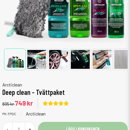
Arcticlean
Deep clean - Tvättpaket
749 kr
835 kr
Arcticlean
PK-TPDC
LÄGG I KUNDVAGNEN
-
+