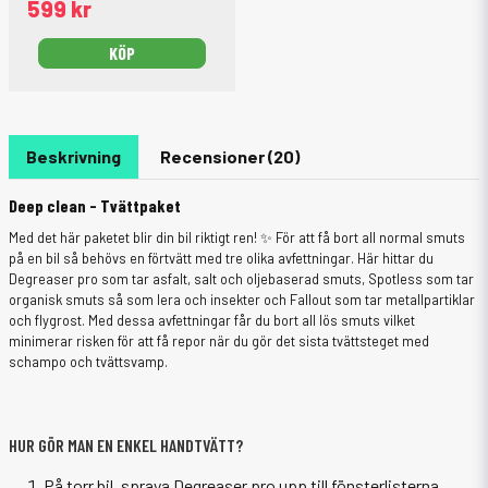
599 kr
KÖP
Beskrivning
Recensioner (20)
Deep clean - Tvättpaket
Med det här paketet blir din bil riktigt ren! ✨ För att få bort all normal smuts
på en bil så behövs en förtvätt med tre olika avfettningar. Här hittar du
Degreaser pro som tar asfalt, salt och oljebaserad smuts, Spotless som tar
organisk smuts så som lera och insekter och Fallout som tar metallpartiklar
och flygrost. Med dessa avfettningar får du bort all lös smuts vilket
minimerar risken för att få repor när du gör det sista tvättsteget med
schampo och tvättsvamp.
HUR GÖR MAN EN ENKEL HANDTVÄTT?
På torr bil, spraya Degreaser pro upp till fönsterlisterna,