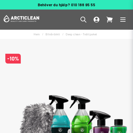
Behöver du hjälp? 010 188 95 55
Hem
Bilvårdskit
Deep clean - Tvättpaket
-
10
%