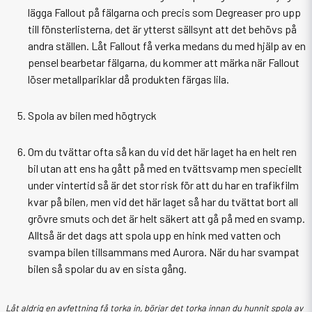
lägga Fallout på fälgarna och precis som Degreaser pro upp
till fönsterlisterna, det är ytterst sällsynt att det behövs på
andra ställen. Låt Fallout få verka medans du med hjälp av en
pensel bearbetar fälgarna, du kommer att märka när Fallout
löser metallpariklar då produkten färgas lila.
Spola av bilen med högtryck
Om du tvättar ofta så kan du vid det här laget ha en helt ren
bil utan att ens ha gått på med en tvättsvamp men speciellt
under vintertid så är det stor risk för att du har en trafikfilm
kvar på bilen, men vid det här laget så har du tvättat bort all
grövre smuts och det är helt säkert att gå på med en svamp.
Alltså är det dags att spola upp en hink med vatten och
svampa bilen tillsammans med Aurora. När du har svampat
bilen så spolar du av en sista gång.
Låt aldrig en avfettning få torka in, börjar det torka innan du hunnit spola av