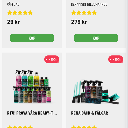
VÅFFLAD
KERAMISKT BILSCHAMPOO
29 kr
279 kr
KÖP
KÖP
-10%
-10%
-10%
-10%
RTU! PROVA VÅRA READY-TO-USE-PRODUKTER
RENA DÄCK & FÄLGAR