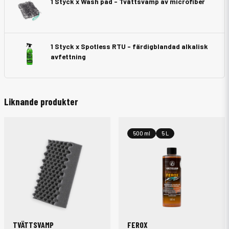
1 Styck x Wash pad - Tvättsvamp av microfiber
1 Styck x Spotless RTU - färdigblandad alkalisk
avfettning
Liknande produkter
500 ml
5 L
TVÄTTSVAMP
FEROX