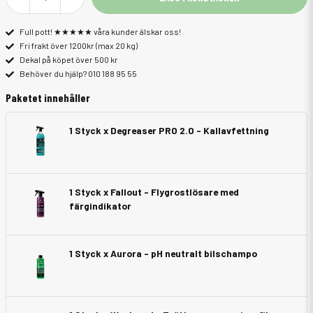
Full pott! ★★★★★ våra kunder älskar oss!
Fri frakt över 1200kr (max 20 kg)
Dekal på köpet över 500 kr
Behöver du hjälp? 010 188 95 55
Paketet innehåller
1 Styck x Degreaser PRO 2.0 - Kallavfettning
1 Styck x Fallout - Flygrostlösare med
färgindikator
1 Styck x Aurora - pH neutralt bilschampo