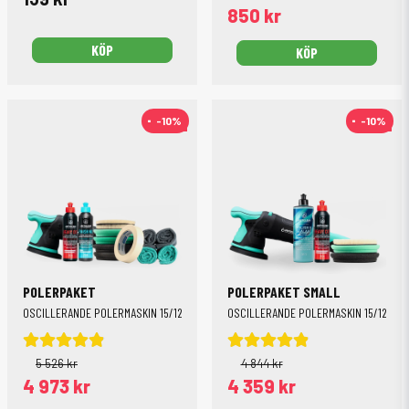
850 kr
KÖP
KÖP
-10%
-10%
-10%
-10%
POLERPAKET
POLERPAKET SMALL
OSCILLERANDE POLERMASKIN 15/125 MM + 150MM PROGRESSIV TRIGGER
OSCILLERANDE POLERMASKIN 15/125 MM
5 526 kr
4 844 kr
4 973 kr
4 359 kr