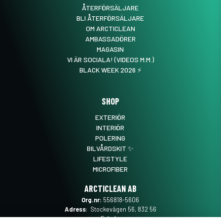
ÅTERFÖRSÄLJARE
BLI ÅTERFÖRSÄLJARE
OM ARCTICLEAN
AMBASSADÖRER
MAGASIN
VI ÄR SOCIALA! (VIDEOS M.M.)
BLACK WEEK 2026 ⚡️
SHOP
EXTERIÖR
INTERIÖR
POLERING
BILVÅRDSKIT ✨
LIFESTYLE
MICROFIBER
ARCTICLEAN AB
Org.nr:
556818-5606
Adress
: Stockevägen 56, 832 56
Frösön