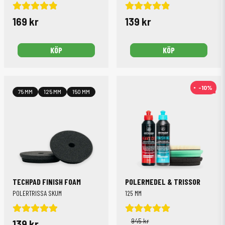
169 kr
139 kr
KÖP
KÖP
-10%
-10%
75 MM
125 MM
150 MM
TECHPAD FINISH FOAM
POLERMEDEL & TRISSOR
POLERTRISSA SKUM
125 MM
945 kr
139 kr