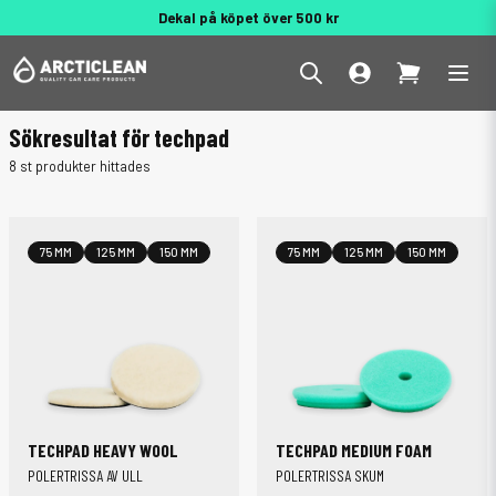
Dekal på köpet över 500 kr
Behöver du hjälp? 010 188 95 55
Sökresultat för techpad
8 st produkter hittades
75 MM
125 MM
150 MM
75 MM
125 MM
150 MM
TECHPAD HEAVY WOOL
TECHPAD MEDIUM FOAM
POLERTRISSA AV ULL
POLERTRISSA SKUM