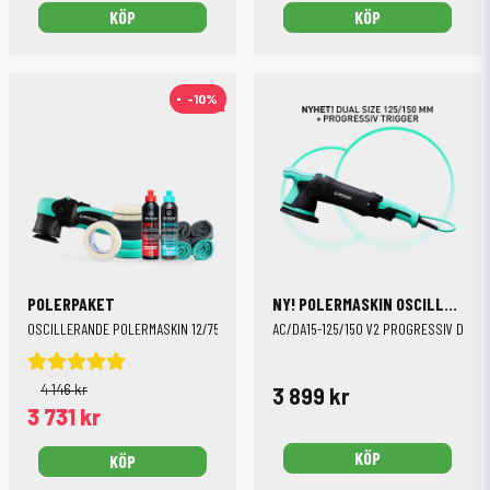
KÖP
KÖP
-10%
-10%
POLERPAKET
NY! POLERMASKIN OSCILLERANDE
OSCILLERANDE POLERMASKIN 12/75 MM
AC/DA15-125/150 V2 PROGRESSIV DUAL 
4 146 kr
3 899 kr
3 731 kr
KÖP
KÖP