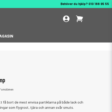
Behöver du hjälp? 010 188 95 55
AGASIN
amp
7 omdömen
t få bort de mest envisa partiklarna på både lack och
eningar som flygrost, tjära och annan svår smuts.