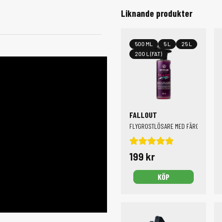
Liknande produkter
500 ML
5 L
25 L
200 L (FAT)
FALLOUT
FLYGROSTLÖSARE MED FÄRGINDIKATO
199 kr
KÖP