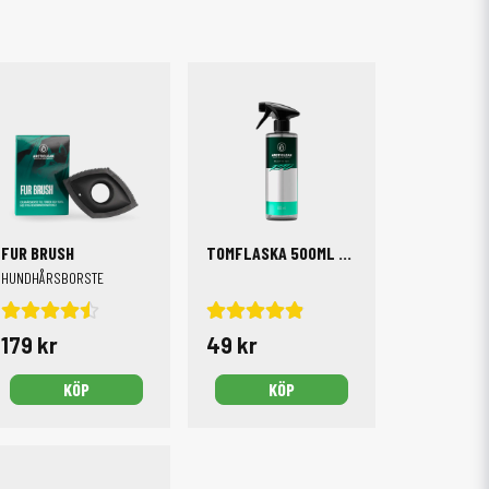
FUR BRUSH
TOMFLASKA 500ML MED SPRAYTRIGGER OCH MÅTTABELL
R
HUNDHÅRSBORSTE
179 kr
49 kr
KÖP
KÖP