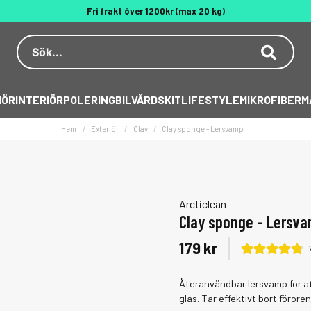
Fri frakt över 1200kr (max 20 kg)
Dekal på köpet över 500 kr
Behöver du hjälp? 010 188 95 55
IÖR
INTERIÖR
POLERING
BILVÅRDSKIT
LIFESTYLE
MIKROFIBER
M
Hem
Exteriör
Clay
Clay sponge - Lersvamp
Arcticlean
Clay sponge - Lersv
179 kr
Återanvändbar lersvamp för at
glas. Tar effektivt bort föror