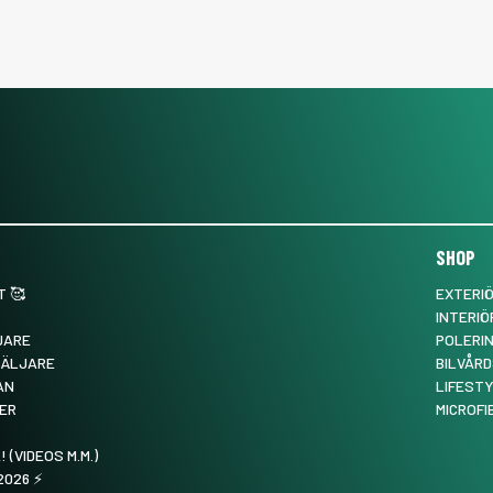
SHOP
 🥰
EXTERI
INTERIÖ
JARE
POLERI
SÄLJARE
BILVÅRD
AN
LIFEST
ER
MICROFI
! (VIDEOS M.M.)
026 ⚡️