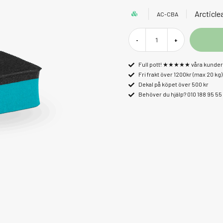
Arcticle
AC-CBA
-
+
Full pott! ★★★★★ våra kunder 
Fri frakt över 1200kr (max 20 kg)
Dekal på köpet över 500 kr
Behöver du hjälp? 010 188 95 55