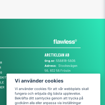
ARCTICLEAN AB
Org.nr:
556818-5606
ÖR
Adress
: Stockevägen
R
56, 832 56 Frösön
NG
Mail
:
SUPPORT@ARCTICLEAN.SE
SKIT ✨
Vi använder cookies
Telefon
:
0101889555
YLE
BER
Vi använder cookies för att vår webbplats skall
fungera och erbjuda dig bästa upplevelse.
Bekräfta ditt samtycke genom att trycka på
godkänn alla eller anpassa via inställningar