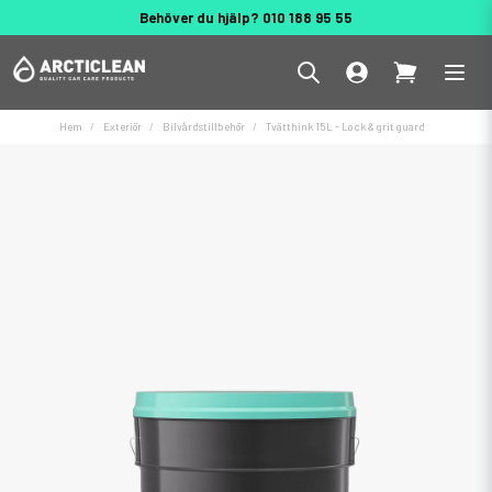
Behöver du hjälp? 010 188 95 55
Hem
Exteriör
Bilvårdstillbehör
Tvätthink 15L - Lock & grit guard