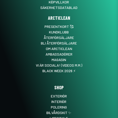
KÖPVILLKOR
SÄKERHETSDATABLAD
ARCTICLEAN
PRESENTKORT 🥰
KUNDKLUBB
ÅTERFÖRSÄLJARE
BLI ÅTERFÖRSÄLJARE
OM ARCTICLEAN
AMBASSADÖRER
MAGASIN
VI ÄR SOCIALA! (VIDEOS M.M.)
BLACK WEEK 2026 ⚡️
SHOP
EXTERIÖR
INTERIÖR
POLERING
BILVÅRDSKIT ✨