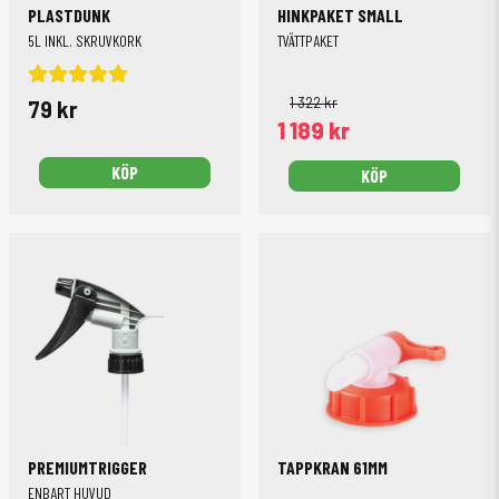
PLASTDUNK
HINKPAKET SMALL
5L INKL. SKRUVKORK
TVÄTTPAKET
1 322 kr
79 kr
1 189 kr
KÖP
KÖP
PREMIUMTRIGGER
TAPPKRAN 61MM
ENBART HUVUD