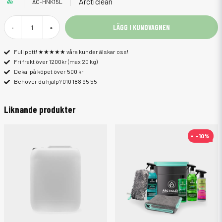
Arcticlean
AC-HNK15L
LÄGG I KUNDVAGNEN
-
+
Full pott! ★★★★★ våra kunder älskar oss!
Fri frakt över 1200kr (max 20 kg)
Dekal på köpet över 500 kr
Behöver du hjälp? 010 188 95 55
Liknande produkter
-10%
-10%