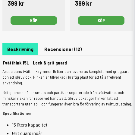
399 kr
399 kr
KÖP
KÖP
Beskrivning
Recensioner (12)
Tvätthink 15L - Lock & grit guard
Arcticleans tvätthink rymmer 15 liter och levereras komplett med grit guard
och ett skruvlock. Hinken är tillverkad i kraftig plast för att tåla frekvent
användning.
Grit guarden håller smuts och partiklar separerade från tvättvattnet och
minskar risken för repor vid handtvätt. Skruvlocket gör hinken lätt att
transportera utan spill och fungerar även bra för förvaring av tvättutrustning.
Specifikationer:
15 liters kapacitet
Grit guard ingår