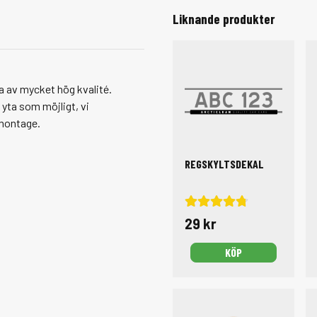
Liknande produkter
a av mycket hög kvalité.
i yta som möjligt, vi
montage.
REGSKYLTSDEKAL
29 kr
KÖP