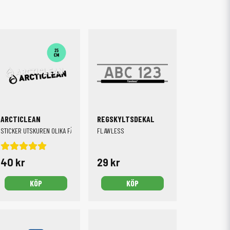
ARCTICLEAN
REGSKYLTSDEKAL
STICKER UTSKUREN OLIKA FÄRGER, 25 CM
FLAWLESS
40 kr
29 kr
KÖP
KÖP