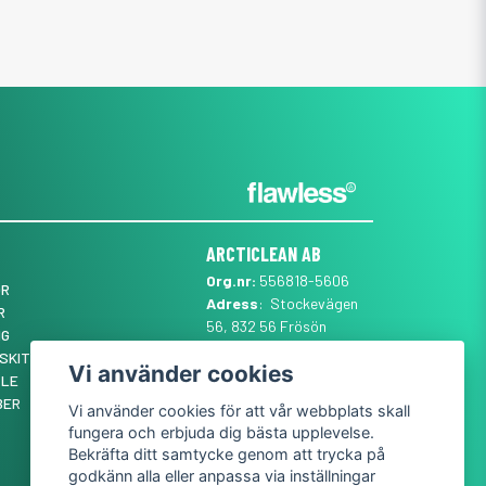
ARCTICLEAN AB
Org.nr:
556818-5606
ÖR
Adress
: Stockevägen
R
56, 832 56 Frösön
NG
Mail
:
SUPPORT@ARCTICLEAN.SE
SKIT ✨
Vi använder cookies
Telefon
:
0101889555
YLE
BER
Vi använder cookies för att vår webbplats skall
fungera och erbjuda dig bästa upplevelse.
Bekräfta ditt samtycke genom att trycka på
godkänn alla eller anpassa via inställningar