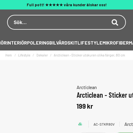
Fri frakt över 1200kr (max 20 kg)
Dekal på köpet över 500 kr
Behöver du hjälp? 010 188 95 55
IÖR
INTERIÖR
POLERING
BILVÅRDSKIT
LIFESTYLE
MIKROFIBER
M
Hem
Lifestyle
Dekaler
Arcticlean - Sticker utskuren olika färger, 80 cm
Arcticlean
Arcticlean - Sticker 
199 kr
Arct
AC-STKR80V