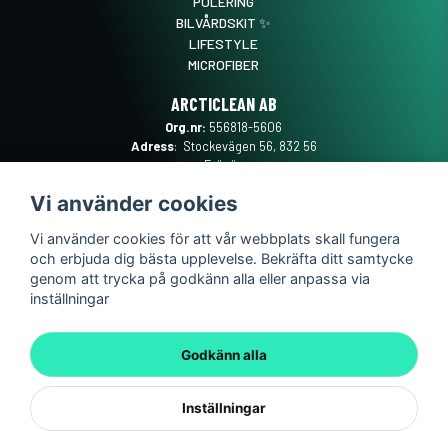
POLERING
BILVÅRDSKIT ✨
LIFESTYLE
MICROFIBER
ARCTICLEAN AB
Org.nr:
556818-5606
Adress
: Stockevägen 56, 832 56
Frösön
Mail
:
SUPPORT@ARCTICLEAN.SE
Vi använder cookies
Telefon
:
0101889555
Vi använder cookies för att vår webbplats skall fungera
och erbjuda dig bästa upplevelse. Bekräfta ditt samtycke
genom att trycka på godkänn alla eller anpassa via
inställningar
Godkänn alla
Inställningar