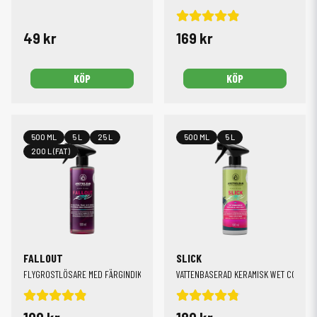
49 kr
169 kr
KÖP
KÖP
500 ML
5 L
25 L
500 ML
5 L
200 L (FAT)
FALLOUT
SLICK
FLYGROSTLÖSARE MED FÄRGINDIKATOR
VATTENBASERAD KERAMISK WET COAT