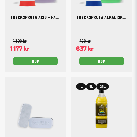
TRYCKSPRUTA ACID + FALLOUT 5L
TRYCKSPRUTA ALKALISK + SPOTLESS 5L
1 308 kr
708 kr
1 177 kr
637 kr
KÖP
KÖP
1L
5L
25L