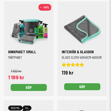
-10%
-10%
HINKPAKET SMALL
INTERIÖR & GLASDUK
TVÄTTPAKET
GLASS CLOTH 40X40CM 460GSM
1 322 kr
119 kr
1 189 kr
KÖP
KÖP
500 ML
5 L