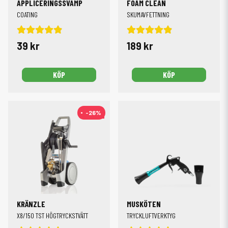
APPLICERINGSSVAMP
FOAM CLEAN
COATING
SKUMAVFETTNING
39 kr
189 kr
KÖP
KÖP
-26%
-26%
KRÄNZLE
MUSKÖTEN
X8/150 TST HÖGTRYCKSTVÄTT
TRYCKLUFTVERKTYG