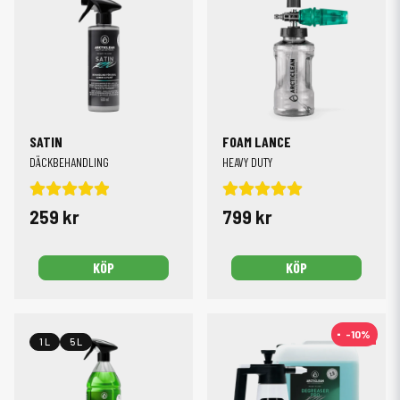
SATIN
FOAM LANCE
DÄCKBEHANDLING
HEAVY DUTY
259 kr
799 kr
KÖP
KÖP
-10%
-10%
1 L
5 L