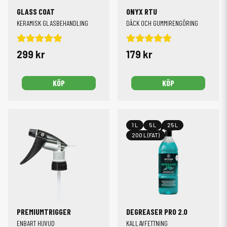
GLASS COAT
ONYX RTU
KERAMISK GLASBEHANDLING
DÄCK OCH GUMMIRENGÖRING
299 kr
179 kr
KÖP
KÖP
1 L
5 L
25 L
200 L (FAT)
PREMIUMTRIGGER
DEGREASER PRO 2.0
ENBART HUVUD
KALLAVFETTNING