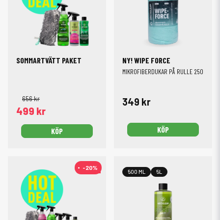
SOMMARTVÄTT PAKET
NY! WIPE FORCE
MIKROFIBERDUKAR PÅ RULLE 250GSM
656 kr
349 kr
499 kr
KÖP
KÖP
-20%
-20%
500 ML
5L