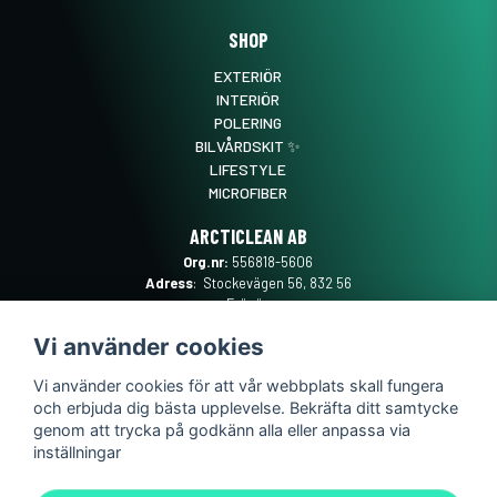
SHOP
EXTERIÖR
INTERIÖR
POLERING
BILVÅRDSKIT ✨
LIFESTYLE
MICROFIBER
ARCTICLEAN AB
Org.nr:
556818-5606
Adress
: Stockevägen 56, 832 56
Frösön
Mail
:
SUPPORT@ARCTICLEAN.SE
Vi använder cookies
Telefon
:
0101889555
Vi använder cookies för att vår webbplats skall fungera
och erbjuda dig bästa upplevelse. Bekräfta ditt samtycke
genom att trycka på godkänn alla eller anpassa via
inställningar