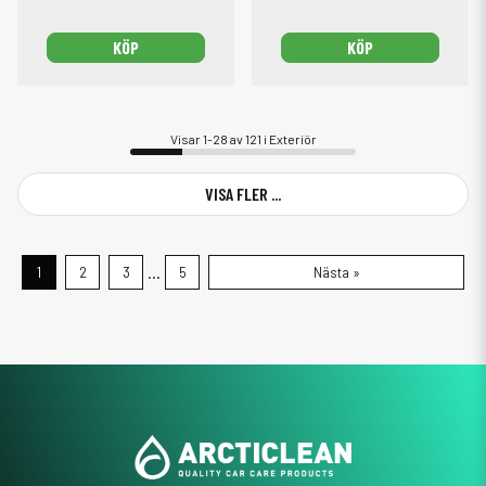
KÖP
KÖP
Visar 1-28 av 121 i Exteriör
VISA FLER ...
...
1
2
3
5
Nästa »