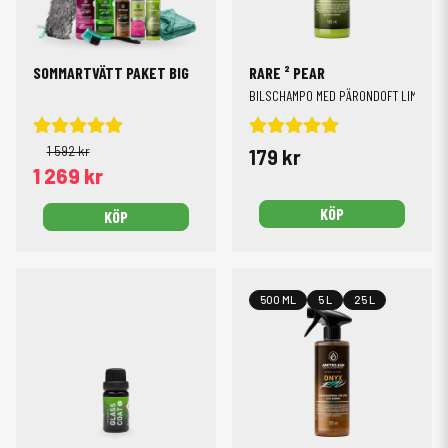
SOMMARTVÄTT PAKET BIG
RARE ² PEAR
BILSCHAMPO MED PÄRONDOFT LIMITERA
1 592 kr
179 kr
1 269 kr
KÖP
KÖP
500 ML
5 L
25 L