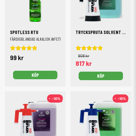
SPOTLESS RTU
TRYCKSPRUTA SOLVENT + DEGREASER PRO 5L
FÄRDIGBLANDAD ALKALISK AVFETTNING
908 kr
99 kr
817 kr
KÖP
KÖP
-10%
-10%
-10%
-10%