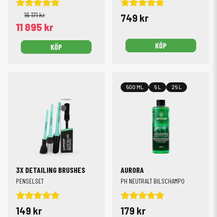
16 171 kr
749 kr
11 895 kr
KÖP
KÖP
500 ML
5 L
25 L
3X DETAILING BRUSHES
AURORA
PENSELSET
PH NEUTRALT BILSCHAMPO
149 kr
179 kr