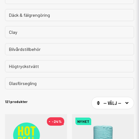
Däck & fälgrengöring
Clay
Bilvårdstillbehör
Högtryckstvätt
Glasförsegling
121 produkter
-- VÄLJ --
-24%
-24%
NYHET