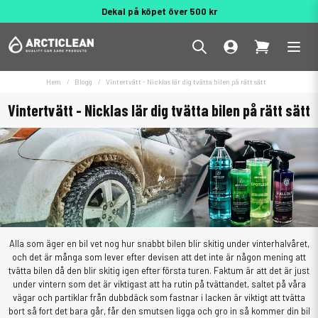
Dekal på köpet över 500 kr
Behöver du hjälp? 010 188 95 55
Hem
Blogg
Vintertvätt - Nicklas lär dig tvätta bilen på rätt sätt
Vintertvätt - Nicklas lär dig tvätta bilen på rätt sätt
Alla som äger en bil vet nog hur snabbt bilen blir skitig under vinterhalvåret,
och det är många som lever efter devisen att det inte är någon mening att
tvätta bilen då den blir skitig igen efter första turen. Faktum är att det är just
under vintern som det är viktigast att ha rutin på tvättandet, saltet på våra
vägar och partiklar från dubbdäck som fastnar i lacken är viktigt att tvätta
bort så fort det bara går, får den smutsen ligga och gro in så kommer din bil