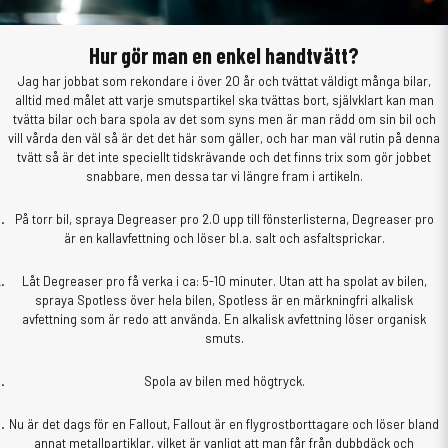
Hur gör man en enkel handtvätt?
Jag har jobbat som rekondare i över 20 år och tvättat väldigt många bilar,
alltid med målet att varje smutspartikel ska tvättas bort, självklart kan man
tvätta bilar och bara spola av det som syns men är man rädd om sin bil och
vill vårda den väl så är det det här som gäller, och har man väl rutin på denna
tvätt så är det inte speciellt tidskrävande och det finns trix som gör jobbet
snabbare, men dessa tar vi längre fram i artikeln.
På torr bil, spraya Degreaser pro 2.0 upp till fönsterlisterna, Degreaser pro
är en kallavfettning och löser bl.a. salt och asfaltsprickar.
Låt Degreaser pro få verka i ca: 5-10 minuter. Utan att ha spolat av bilen,
spraya Spotless över hela bilen, Spotless är en märkningfri alkalisk
avfettning som är redo att använda. En alkalisk avfettning löser organisk
smuts.
Spola av bilen med högtryck.
Nu är det dags för en Fallout, Fallout är en flygrostborttagare och löser bland
annat metallpartiklar, vilket är vanligt att man får från dubbdäck och