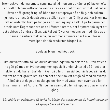
bromsskivor, denna smuts syns inte alltid men om du känner på lacken efter
en tvätt och den fortfarande känns sträv så är det oftast flygrost. Fallout är
även en fälgrengöring, så börja med att spraya på en fälg, och bakom
hjulhusen, oftast är det på dessa ställen som man får flygrost. Har bilen inte
fått en ordentlig tvätt på länge så brukar jag lägga Fallout på fälgarna och
precis som Degreaser pro upp till fönsterlisterna, det är ytterst sällsynt att
det behövs på andra ställen. Låt Fallout få verka medans du med hjälp av en
pensel bearbetar fälgarna, du kommer att märka när Fallout löser
metallpariklar då produkten färgas lila.
Spola av bilen med högtryck
Om du tvättar ofta så kan du vid det här laget ha en helt ren bil utan att ens
ha gått på med en tvättsvamp men speciellt under vintertid så är det stor
risk för att du har en trafikfilm kvar på bilen, men vid det här laget så har du
tvättat bort all grövre smuts och det är helt säkert att gå på med en svamp.
Alltså är det dags att spola upp en hink med vatten och svampa bilen
tillsammans med Aurora. När du har svampat bilen så spolar du av en sista
gång.
Låt aldrig en avfettning få torka in, börjar det torka innan du hunnit spola av
så spraya bara på lite extra.