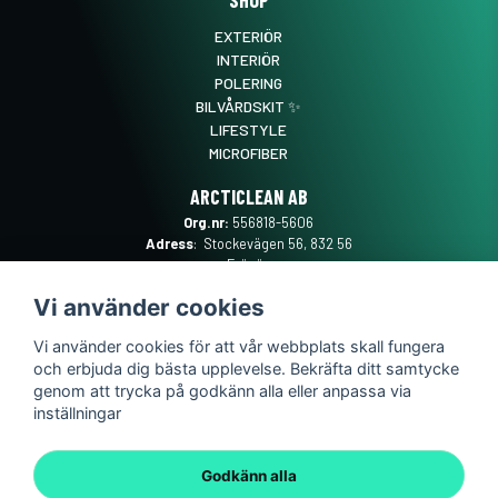
EXTERIÖR
INTERIÖR
POLERING
BILVÅRDSKIT ✨
LIFESTYLE
MICROFIBER
ARCTICLEAN AB
Org.nr:
556818-5606
Adress
: Stockevägen 56, 832 56
Frösön
Mail
:
SUPPORT@ARCTICLEAN.SE
Vi använder cookies
Telefon
:
0101889555
Vi använder cookies för att vår webbplats skall fungera
och erbjuda dig bästa upplevelse. Bekräfta ditt samtycke
genom att trycka på godkänn alla eller anpassa via
inställningar
Godkänn alla