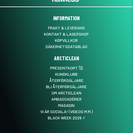
Bo Bengt Mathias
för 7 månader sedan
INFORMATION
FRAKT & LEVERANS
KONTAKT & LAGERSHOP
KÖPVILLKOR
SÄKERHETSDATABLAD
ARCTICLEAN
PRESENTKORT 🥰
KUNDKLUBB
ÅTERFÖRSÄLJARE
BLI ÅTERFÖRSÄLJARE
OM ARCTICLEAN
AMBASSADÖRER
MAGASIN
VI ÄR SOCIALA! (VIDEOS M.M.)
BLACK WEEK 2026 ⚡️