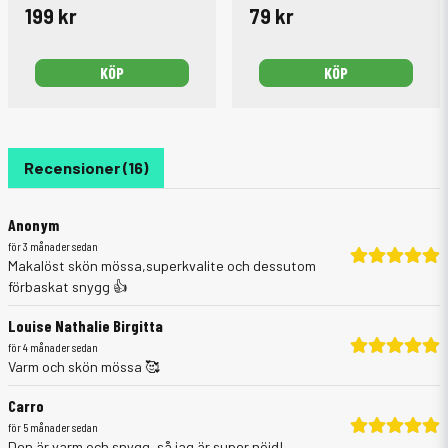
199 kr
79 kr
KÖP
KÖP
Recensioner (16)
Anonym
för 3 månader sedan
Makalöst skön mössa,superkvalite och dessutom
förbaskat snygg 👍
Louise Nathalie Birgitta
för 4 månader sedan
Varm och skön mössa 🥰
Carro
för 5 månader sedan
Den är varm och snygg, så jag är super nöjd!