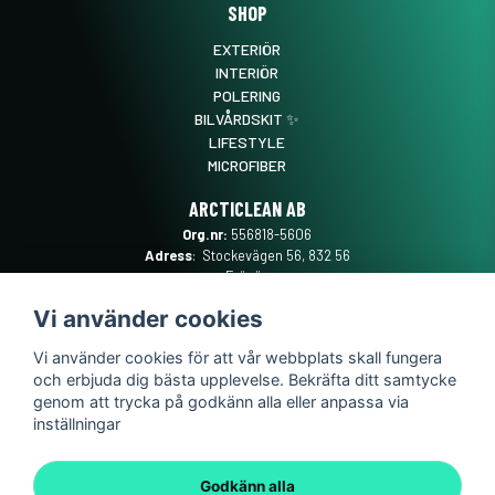
SHOP
EXTERIÖR
INTERIÖR
POLERING
BILVÅRDSKIT ✨
LIFESTYLE
MICROFIBER
ARCTICLEAN AB
Org.nr:
556818-5606
Adress
: Stockevägen 56, 832 56
Frösön
Mail
:
SUPPORT@ARCTICLEAN.SE
Vi använder cookies
Telefon
:
0101889555
Vi använder cookies för att vår webbplats skall fungera
och erbjuda dig bästa upplevelse. Bekräfta ditt samtycke
genom att trycka på godkänn alla eller anpassa via
inställningar
Godkänn alla