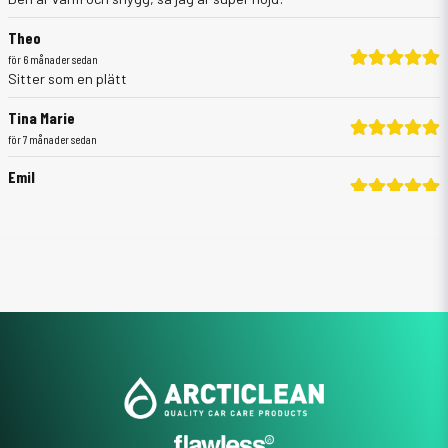
Theo
för 6 månader sedan
Sitter som en plätt
Tina Marie
för 7 månader sedan
Emil
för 7 månader sedan
Johan Erik
för 7 månader sedan
Wood
för 7 månader sedan
Varmt om öronen
Jack
för 7 månader sedan
Tvär skön mössa och tvär fet