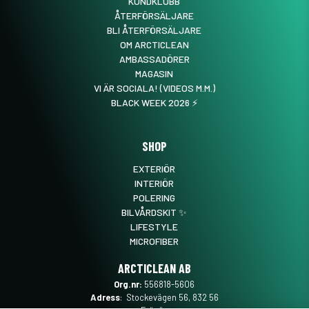
KUNDKLUBB
ÅTERFÖRSÄLJARE
BLI ÅTERFÖRSÄLJARE
OM ARCTICLEAN
AMBASSADÖRER
MAGASIN
VI ÄR SOCIALA! (VIDEOS M.M.)
BLACK WEEK 2026 ⚡️
SHOP
EXTERIÖR
INTERIÖR
POLERING
BILVÅRDSKIT ✨
LIFESTYLE
MICROFIBER
ARCTICLEAN AB
Org.nr:
556818-5606
Adress
: Stockevägen 56, 832 56