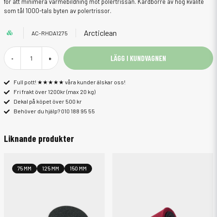
för att minimera värmebildning mot polertrissan. Kardborre av hög kvalité
som tål 1000-tals byten av polertrissor.
Arcticlean
AC-RHDA1275
LÄGG I KUNDVAGNEN
-
+
Full pott! ★★★★★ våra kunder älskar oss!
Fri frakt över 1200kr (max 20 kg)
Dekal på köpet över 500 kr
Behöver du hjälp? 010 188 95 55
Liknande produkter
75 MM
125 MM
150 MM