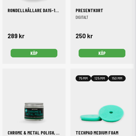
RONDELLHÅLLARE DA15-125 V2
PRESENTKORT
DIGITALT
289 kr
250 kr
KÖP
KÖP
75 MM
125 MM
150 MM
CHROME & METAL POLISH, 200 ML
TECHPAD MEDIUM FOAM